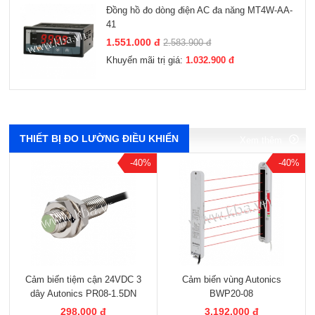
Đồng hồ đo dòng điện AC đa năng MT4W-AA-
41
1.551.000 đ
2.583.900 đ
Khuyến mãi trị giá:
1.032.900 đ
Xem thêm
Xem thêm
Xem thêm
Xem thêm
THIẾT BỊ ĐO LƯỜNG ĐIỀU KHIỂN
Xem thêm
-40%
-40%
Cảm biến tiệm cận 24VDC 3
Cảm biến vùng Autonics
dây Autonics PR08-1.5DN
BWP20-08
298.000 đ
3.192.000 đ