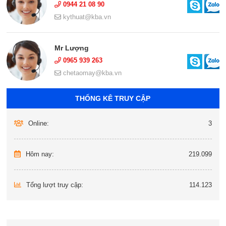
0944 21 08 90
kythuat@kba.vn
Mr Lượng
0965 939 263
chetaomay@kba.vn
THỐNG KÊ TRUY CẬP
Online:
3
Hôm nay:
219.099
Tổng lượt truy cập:
114.123