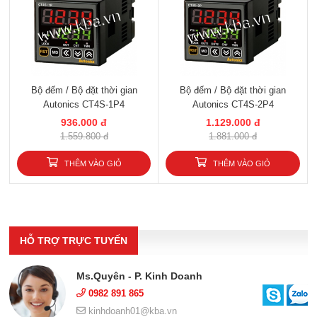
Bộ đếm / Bộ đặt thời gian
Bộ đếm / Bộ đặt thời gian
Autonics CT4S-1P4
Autonics CT4S-2P4
936.000 đ
1.129.000 đ
1.559.800 đ
1.881.000 đ
THÊM VÀO GIỎ
THÊM VÀO GIỎ
HỖ TRỢ TRỰC TUYẾN
Ms.Quyên - P. Kinh Doanh
0982 891 865
kinhdoanh01@kba.vn