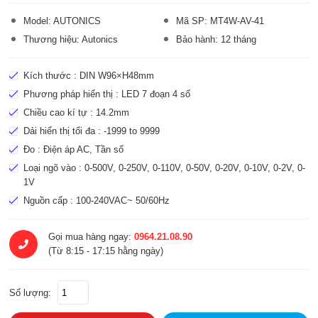
Model: AUTONICS
Mã SP: MT4W-AV-41
Thương hiệu: Autonics
Bảo hành: 12 tháng
Kích thước : DIN W96×H48mm
Phương pháp hiển thị : LED 7 đoạn 4 số
Chiều cao kí tự : 14.2mm
Dải hiển thị tối đa : -1999 to 9999
Đo : Điện áp AC, Tần số
Loại ngõ vào : 0-500V, 0-250V, 0-110V, 0-50V, 0-20V, 0-10V, 0-2V, 0-
1V
Nguồn cấp : 100-240VAC~ 50/60Hz
Gọi mua hàng ngay:
0964.21.08.90
(Từ 8:15 - 17:15 hằng ngày)
Số lượng: