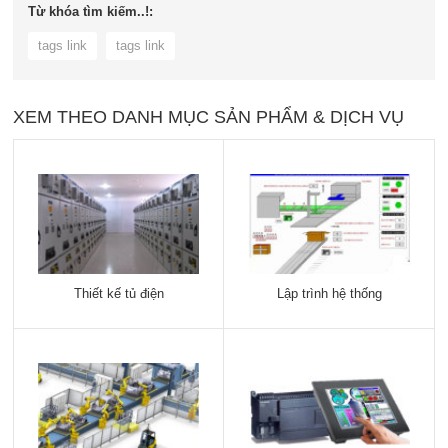
Từ khóa tìm kiếm..!:
tags link
tags link
XEM THEO DANH MỤC SẢN PHẨM & DỊCH VỤ
Thiết kế tủ điện
Lập trình hệ thống