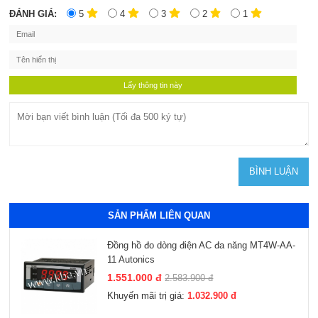
ĐÁNH GIÁ:
5
4
3
2
1
SẢN PHẨM LIÊN QUAN
Đồng hồ đo dòng điện AC đa năng MT4W-AA-
11 Autonics
1.551.000 đ
2.583.900 đ
Khuyến mãi trị giá:
1.032.900 đ