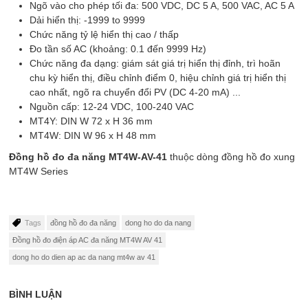
Ngõ vào cho phép tối đa: 500 VDC, DC 5 A, 500 VAC, AC 5 A
Dải hiển thị: -1999 to 9999
Chức năng tỷ lệ hiển thị cao / thấp
Đo tần số AC (khoảng: 0.1 đến 9999 Hz)
Chức năng đa dạng: giám sát giá trị hiển thị đỉnh, trì hoãn
chu kỳ hiển thị, điều chỉnh điểm 0, hiệu chỉnh giá trị hiển thị
cao nhất, ngõ ra chuyển đổi PV (DC 4-20 mA) ...
Nguồn cấp: 12-24 VDC, 100-240 VAC
MT4Y: DIN W 72 x H 36 mm
MT4W: DIN W 96 x H 48 mm
Đồng hồ đo đa năng
MT4W-AV-41
thuộc dòng đồng hồ đo xung
MT4W Series
Tags
đồng hồ đo đa năng
dong ho do da nang
Đồng hồ đo điện áp AC đa năng MT4W AV 41
dong ho do dien ap ac da nang mt4w av 41
BÌNH LUẬN