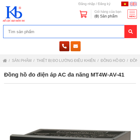
Đăng nhập
/
Đăng ký
Giỏ hàng của bạn
(
0
) Sản phẩm
SẢN PHẨM
THIẾT BỊ ĐO LƯỜNG ĐIỀU KHIỂN
ĐỒNG HỒ ĐO
ĐỒNG
Đồng hồ đo điện áp AC đa năng MT4W-AV-41