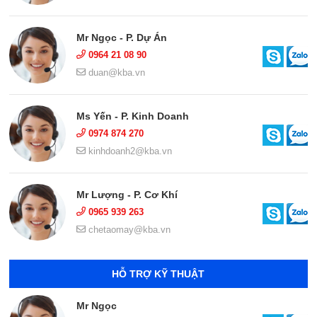
Mr Ngọc - P. Dự Án
0964 21 08 90
duan@kba.vn
Ms Yến - P. Kinh Doanh
0974 874 270
kinhdoanh2@kba.vn
Mr Lượng - P. Cơ Khí
0965 939 263
chetaomay@kba.vn
HỖ TRỢ KỸ THUẬT
Mr Ngọc