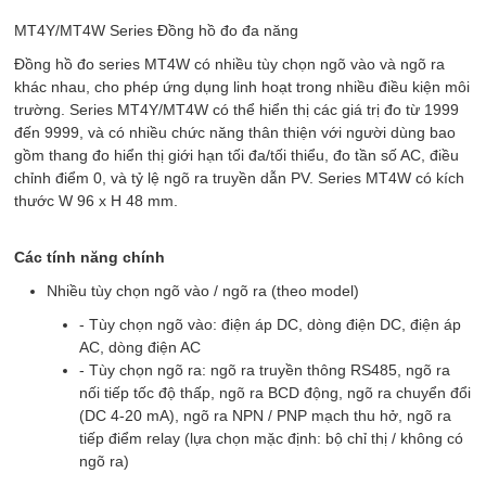
MT4Y/MT4W Series
Đồng hồ đo đa năng
Đồng hồ đo series MT4W có nhiều tùy chọn ngõ vào và ngõ ra
khác nhau, cho phép ứng dụng linh hoạt trong nhiều điều kiện môi
trường. Series MT4Y/MT4W có thể hiển thị các giá trị đo từ 1999
đến 9999, và có nhiều chức năng thân thiện với người dùng bao
gồm thang đo hiển thị giới hạn tối đa/tối thiểu, đo tần số AC, điều
chỉnh điểm 0, và tỷ lệ ngõ ra truyền dẫn PV. Series MT4W có kích
thước W 96 x H 48 mm.
Các tính năng chính
Nhiều tùy chọn ngõ vào / ngõ ra (theo model)
- Tùy chọn ngõ vào: điện áp DC, dòng điện DC, điện áp
AC, dòng điện AC
- Tùy chọn ngõ ra: ngõ ra truyền thông RS485, ngõ ra
nối tiếp tốc độ thấp, ngõ ra BCD động, ngõ ra chuyển đổi
(DC 4-20 mA), ngõ ra NPN / PNP mạch thu hở, ngõ ra
tiếp điểm relay (lựa chọn mặc định: bộ chỉ thị / không có
ngõ ra)