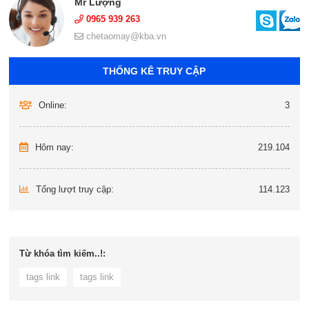
Mr Lượng
0965 939 263
chetaomay@kba.vn
THỐNG KÊ TRUY CẬP
Online:
3
Hôm nay:
219.104
Tổng lượt truy cập:
114.123
Từ khóa tìm kiếm..!:
tags link
tags link