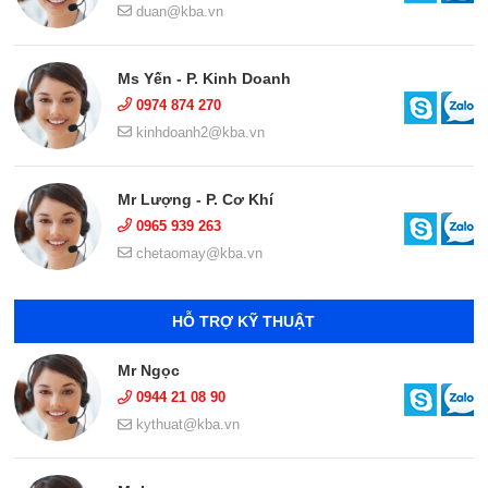
duan@kba.vn
Ms Yến - P. Kinh Doanh
0974 874 270
kinhdoanh2@kba.vn
Mr Lượng - P. Cơ Khí
0965 939 263
chetaomay@kba.vn
HỖ TRỢ KỸ THUẬT
Mr Ngọc
0944 21 08 90
kythuat@kba.vn