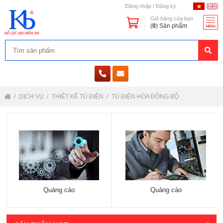
Đăng nhập
/
Đăng ký
Giỏ hàng của bạn
(
0
) Sản phẩm
DỊCH VỤ
THIẾT KẾ TỦ ĐIỆN
TỦ ĐIỆN HÒA ĐỒNG BỘ
Quảng cáo
Quảng cáo