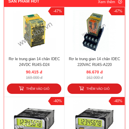
SẢN PHẨM HOT
Xem thêm
-47%
-47%
Rơ le trung gian 14 chân IDEC
Rơ le trung gian 14 chân IDEC
24VDC RU4S-D24
220VAC RU4S-A220
90.415 đ
86.670 đ
169.000 đ
162.000 đ
THÊM VÀO GIỎ
THÊM VÀO GIỎ
-40%
-40%