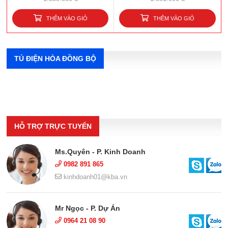
THÊM VÀO GIỎ
THÊM VÀO GIỎ
TỦ ĐIỆN HÒA ĐỒNG BỘ
HỖ TRỢ TRỰC TUYẾN
Ms.Quyên - P. Kinh Doanh
0982 891 865
kinhdoanh01@kba.vn
Mr Ngọc - P. Dự Án
0964 21 08 90