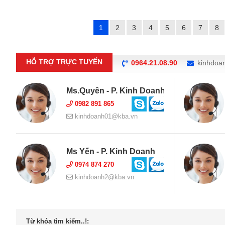
1
2
3
4
5
6
7
8
HỖ TRỢ TRỰC TUYẾN
0964.21.08.90
kinhdoa
Ms.Quyên - P. Kinh Doanh
0982 891 865
kinhdoanh01@kba.vn
Ms Yến - P. Kinh Doanh
0974 874 270
kinhdoanh2@kba.vn
Từ khóa tìm kiếm..!: