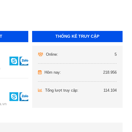
T
THỐNG KÊ TRUY CẬP
Online:
5
n
Hôm nay:
218.956
Tổng lượt truy cập:
114.104
.vn