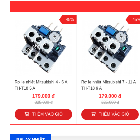
-45%
-45
Rơ le nhiệt Mitsubishi 4 - 6 A
Rơ le nhiệt Mitsubishi 7 - 11 A
TH-T18 5 A
TH-T18 9 A
179.000 đ
179.000 đ
325.000 đ
325.000 đ
THÊM VÀO GIỎ
THÊM VÀO GIỎ
RELAY NHIỆT