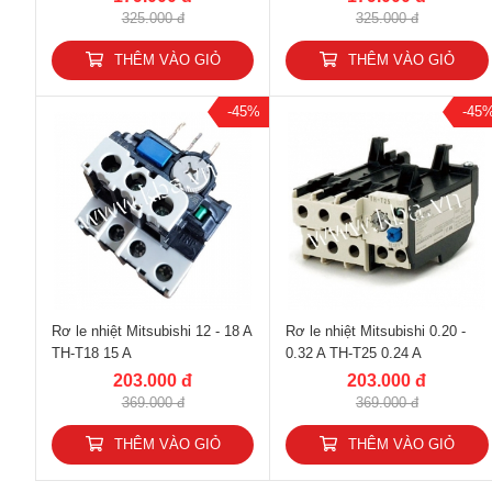
325.000 đ
325.000 đ
THÊM VÀO GIỎ
THÊM VÀO GIỎ
-45%
-45
Rơ le nhiệt Mitsubishi 12 - 18 A
Rơ le nhiệt Mitsubishi 0.20 -
TH-T18 15 A
0.32 A TH-T25 0.24 A
203.000 đ
203.000 đ
369.000 đ
369.000 đ
THÊM VÀO GIỎ
THÊM VÀO GIỎ