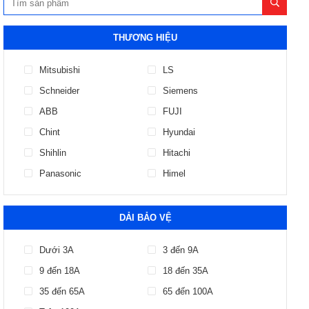
THƯƠNG HIỆU
Mitsubishi
LS
Schneider
Siemens
ABB
FUJI
Chint
Hyundai
Shihlin
Hitachi
Panasonic
Himel
DẢI BẢO VỆ
Dưới 3A
3 đến 9A
9 đến 18A
18 đến 35A
35 đến 65A
65 đến 100A