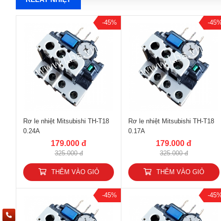
-45%
-45
Rơ le nhiệt Mitsubishi TH-T18
Rơ le nhiệt Mitsubishi TH-T18
0.24A
0.17A
179.000 đ
179.000 đ
325.000 đ
325.000 đ
THÊM VÀO GIỎ
THÊM VÀO GIỎ
-45%
-45