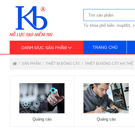
Từ khóa phổ biến: msp001, m
TRANG CHỦ
DANH MỤC SẢN PHẨM
SẢN PHẨM
THIẾT BỊ ĐÓNG CẮT
THIẾT BỊ ĐÓNG CẮT HẠ THẾ
Quảng cáo
Quảng cáo