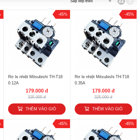
%
-45%
-45%
Rơ le nhiệt Mitsubishi TH-T18
Rơ le nhiệt Mitsubishi TH-T18
0.12A
0.35A
179.000 đ
179.000 đ
325.000 đ
325.000 đ
THÊM VÀO GIỎ
THÊM VÀO GIỎ
%
-45%
-45%