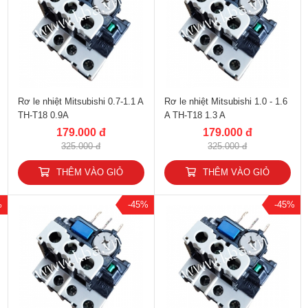
Rơ le nhiệt Mitsubishi 0.7-1.1 A
Rơ le nhiệt Mitsubishi 1.0 - 1.6
TH-T18 0.9A
A TH-T18 1.3 A
179.000 đ
179.000 đ
325.000 đ
325.000 đ
THÊM VÀO GIỎ
THÊM VÀO GIỎ
%
-45%
-45%