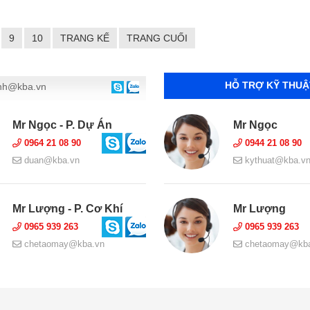
9
10
TRANG KẾ
TRANG CUỐI
HỖ TRỢ KỸ THUẬ
nh@kba.vn
Mr Ngọc - P. Dự Án
Mr Ngọc
0964 21 08 90
0944 21 08 90
duan@kba.vn
kythuat@kba.v
Mr Lượng - P. Cơ Khí
Mr Lượng
0965 939 263
0965 939 263
chetaomay@kba.vn
chetaomay@kba