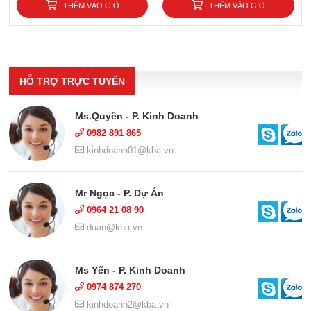
THÊM VÀO GIỎ
THÊM VÀO GIỎ
HỖ TRỢ TRỰC TUYẾN
Ms.Quyên - P. Kinh Doanh
0982 891 865
kinhdoanh01@kba.vn
Mr Ngọc - P. Dự Án
0964 21 08 90
duan@kba.vn
Ms Yến - P. Kinh Doanh
0974 874 270
kinhdoanh2@kba.vn