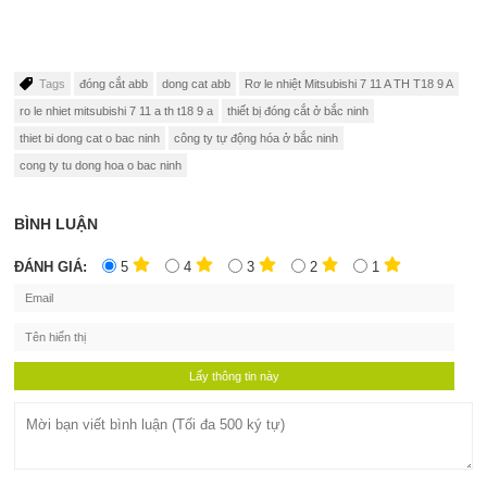
Tags
đóng cắt abb
dong cat abb
Rơ le nhiệt Mitsubishi 7 11 A TH T18 9 A
ro le nhiet mitsubishi 7 11 a th t18 9 a
thiết bị đóng cắt ở bắc ninh
thiet bi dong cat o bac ninh
công ty tự động hóa ở bắc ninh
cong ty tu dong hoa o bac ninh
BÌNH LUẬN
ĐÁNH GIÁ:
5
4
3
2
1