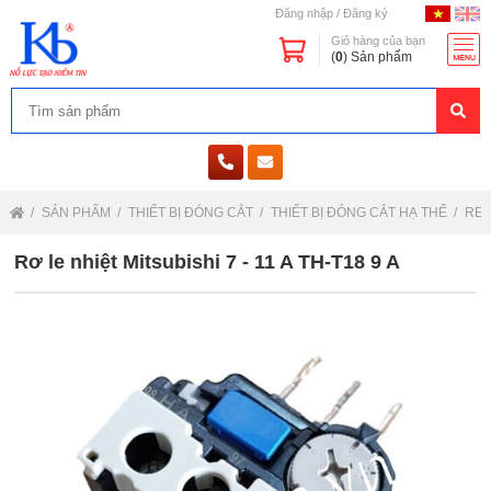
Đăng nhập
/
Đăng ký
Giỏ hàng của bạn
(
0
) Sản phẩm
SẢN PHẨM
THIẾT BỊ ĐÓNG CẮT
THIẾT BỊ ĐÓNG CẮT HẠ THẾ
REL
Rơ le nhiệt Mitsubishi 7 - 11 A TH-T18 9 A