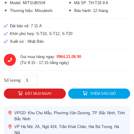
Model: MITSUBISHI
Mã SP: TH-T18 9 A
Thương hiệu: Mitsubishi
Bảo hành: 12 tháng
Dải bảo vệ: 7 11 A
Khởi phù hợp: S-T10, S-T12, S-T20
Xuất xứ : Nhật Bản
Gọi mua hàng ngay:
0964.21.08.90
(Từ 8:15 - 17:15 hằng ngày)
Số lượng:
ĐẶT MUA NGAY
THÊM VÀO GIỎ
VPGD: Khu Chu Mẫu, Phường Vân Dương, TP. Bắc Ninh, Tỉnh
Bắc Ninh
VP Hà Nội: 2A, Ngõ 424, Trần Khát Chân, Hai Bà Trưng, Hà
Nội