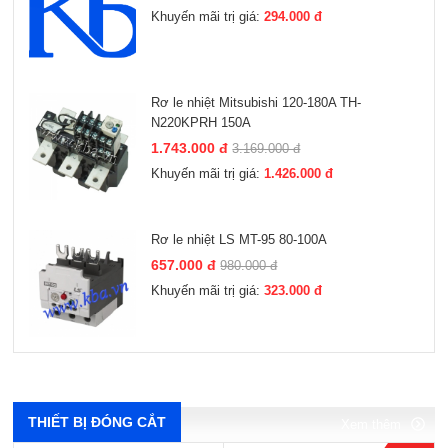
Khuyến mãi trị giá:
294.000 đ
Rơ le nhiệt Mitsubishi 120-180A TH-
N220KPRH 150A
1.743.000 đ
3.169.000 đ
Khuyến mãi trị giá:
1.426.000 đ
Rơ le nhiệt LS MT-95 80-100A
657.000 đ
980.000 đ
Khuyến mãi trị giá:
323.000 đ
Xem thêm
Xem thêm
Xem thêm
Xem thêm
THIẾT BỊ ĐÓNG CẮT
Xem thêm