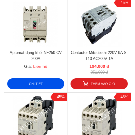
-45%
Aptomat dạng khối NF250-CV
Contactor Mitsubishi 220V 9A S-
200A
T10 AC200V 1A
Giá:
Liên hệ
194.000 đ
351.000 đ
CHI TIẾT
THÊM VÀO GIỎ
-45%
-45%