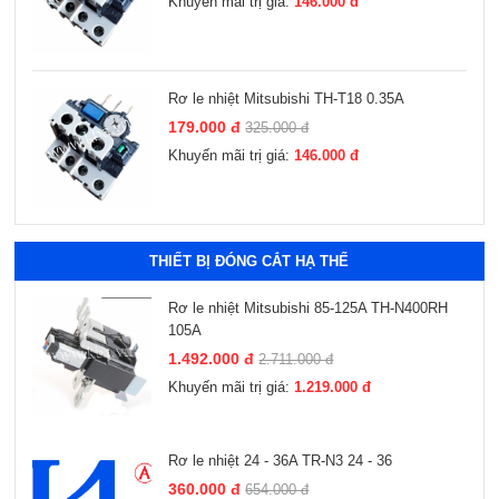
Khuyến mãi trị giá:
146.000 đ
Rơ le nhiệt Mitsubishi TH-T18 0.35A
179.000 đ
325.000 đ
Khuyến mãi trị giá:
146.000 đ
Xem thêm
THIẾT BỊ ĐÓNG CẮT HẠ THẾ
Rơ le nhiệt Mitsubishi 85-125A TH-N400RH
105A
1.492.000 đ
2.711.000 đ
Khuyến mãi trị giá:
1.219.000 đ
Rơ le nhiệt 24 - 36A TR-N3 24 - 36
360.000 đ
654.000 đ