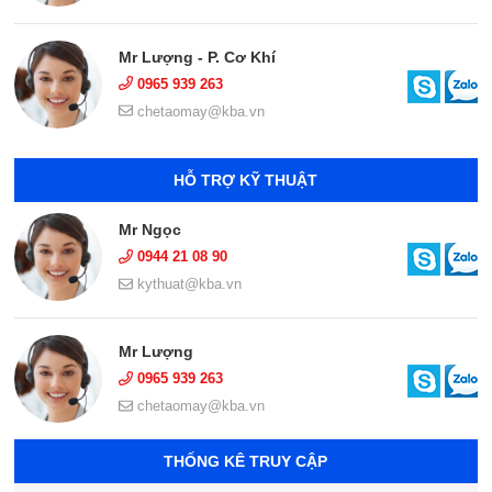
Mr Lượng - P. Cơ Khí
0965 939 263
chetaomay@kba.vn
HỖ TRỢ KỸ THUẬT
Mr Ngọc
0944 21 08 90
kythuat@kba.vn
Mr Lượng
0965 939 263
chetaomay@kba.vn
THỐNG KÊ TRUY CẬP