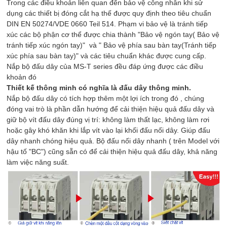
Trong các điều khoản liên quan đến bảo vệ công nhân khi sử
dụng các thiết bị đóng cắt hạ thế được quy định theo tiêu chuẩn
DIN EN 50274/VDE 0660 Teil 514. Phạm vi bảo vệ là tránh tiếp
xúc các bộ phận cơ thể được chia thành "Bảo vệ ngón tay( Bảo vệ
tránh tiếp xúc ngón tay)" và " Bảo vệ phía sau bàn tay(Tránh tiếp
xúc phía sau bàn tay)" và các tiêu chuẩn khác được cung cấp.
Nắp bộ đấu dây của MS-T series đều đáp ứng được các điều
khoản đó
Thiết kế thông minh có nghĩa là đấu dây thông minh.
Nắp bộ đấu dây có tích hợp thêm một lợi ích trong đó , chúng
đóng vai trò là phần dẫn hướng để cải thiện hiệu quả đấu dây và
giữ bộ vít đấu dây đúng vị trí: không làm thất lạc, không làm rơi
hoặc gây khó khăn khi lắp vít vào lại khối đấu nối dây. Giúp đấu
dây nhanh chóng hiệu quả. Bộ đấu nối dây nhanh ( trên Model với
hậu tố "BC") cũng sẵn có để cải thiện hiệu quả đấu dây, khả năng
làm việc năng suất.