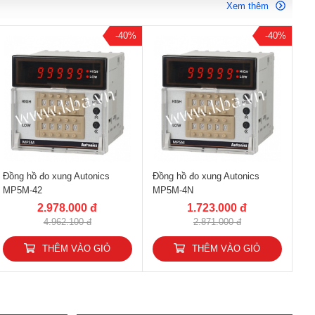
Xem thêm
-40%
-40%
Đồng hồ đo xung Autonics
Đồng hồ đo xung Autonics
MP5M-42
MP5M-4N
2.978.000 đ
1.723.000 đ
4.962.100 đ
2.871.000 đ
THÊM VÀO GIỎ
THÊM VÀO GIỎ