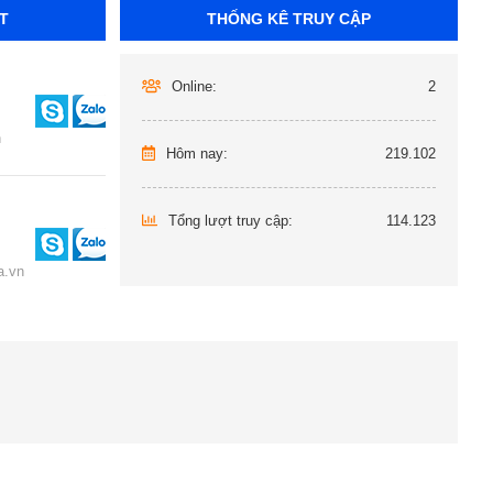
T
THỐNG KÊ TRUY CẬP
Online:
2
n
Hôm nay:
219.102
Tổng lượt truy cập:
114.123
.vn