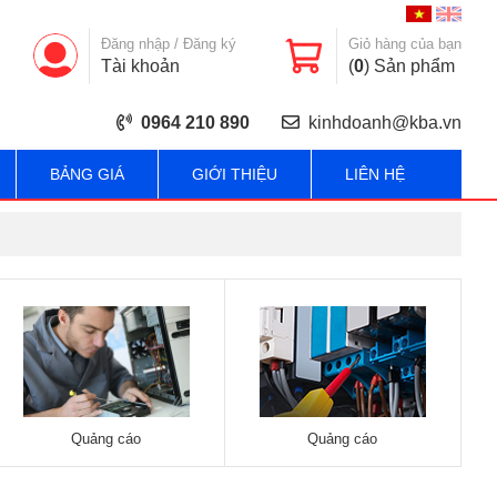
Đăng nhập
/
Đăng ký
Giỏ hàng của bạn
Tài khoản
(
0
) Sản phẩm
0964 210 890
kinhdoanh@kba.vn
BẢNG GIÁ
GIỚI THIỆU
LIÊN HỆ
Quảng cáo
Quảng cáo