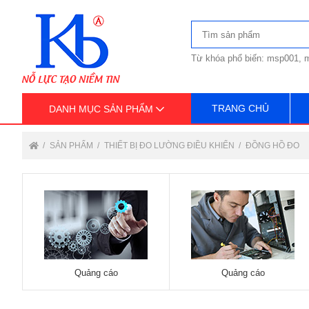
Từ khóa phổ biến: msp001, m
TRANG CHỦ
DANH MỤC SẢN PHẨM
SẢN PHẨM
THIẾT BỊ ĐO LƯỜNG ĐIỀU KHIỂN
ĐỒNG HỒ ĐO
Quảng cáo
Quảng cáo