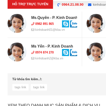
HỖ TRỢ TRỰC TUYẾN
0964.21.08.90
kinhdoa
Ms.Quyên - P. Kinh Doanh
0982 891 865
kinhdoanh01@kba.vn
Ms Yến - P. Kinh Doanh
0974 874 270
kinhdoanh2@kba.vn
Từ khóa tìm kiếm..!:
tags link
tags link
XEM THEO DANH MỤC SẢN PHẨM & DỊCH VỤ