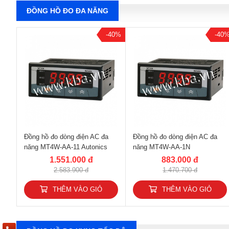
ĐỒNG HỒ ĐO ĐA NĂNG
-40%
-40
Đồng hồ đo dòng điện AC đa
Đồng hồ đo dòng điện AC đa
năng MT4W-AA-11 Autonics
năng MT4W-AA-1N
1.551.000 đ
883.000 đ
2.583.900 đ
1.470.700 đ
THÊM VÀO GIỎ
THÊM VÀO GIỎ