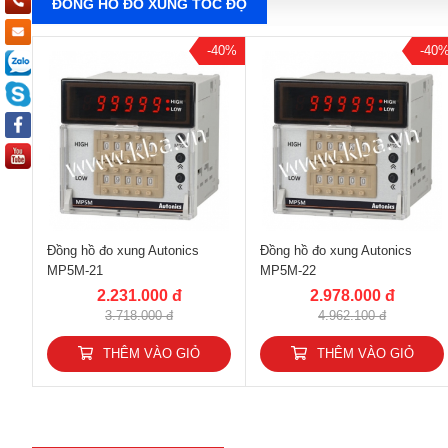
ĐỒNG HỒ ĐO XUNG TỐC ĐỘ
-40%
-40
Đồng hồ đo xung Autonics
Đồng hồ đo xung Autonics
MP5M-21
MP5M-22
2.231.000 đ
2.978.000 đ
3.718.000 đ
4.962.100 đ
THÊM VÀO GIỎ
THÊM VÀO GIỎ