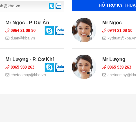
HỖ TRỢ KỸ THUẬ
nh@kba.vn
Mr Ngọc - P. Dự Án
Mr Ngọc
0964 21 08 90
0944 21 08 90
duan@kba.vn
kythuat@kba.v
Mr Lượng - P. Cơ Khí
Mr Lượng
0965 939 263
0965 939 263
chetaomay@kba.vn
chetaomay@kba