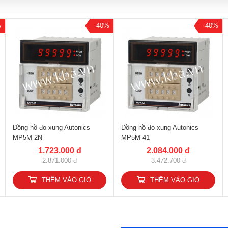
%
-40%
-40%
Đồng hồ đo xung Autonics
Đồng hồ đo xung Autonics
MP5M-2N
MP5M-41
1.723.000 đ
2.084.000 đ
2.871.000 đ
3.472.700 đ
THÊM VÀO GIỎ
THÊM VÀO GIỎ