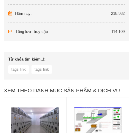
Hôm nay:
218.982
Tổng lượt truy cập:
114.109
Từ khóa tìm kiếm..!:
tags link
tags link
XEM THEO DANH MỤC SẢN PHẨM & DỊCH VỤ