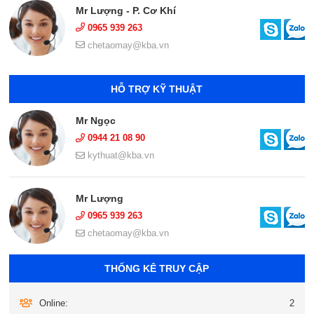
Mr Lượng - P. Cơ Khí
0965 939 263
chetaomay@kba.vn
HỖ TRỢ KỸ THUẬT
Mr Ngọc
0944 21 08 90
kythuat@kba.vn
Mr Lượng
0965 939 263
chetaomay@kba.vn
THỐNG KÊ TRUY CẬP
Online:
2