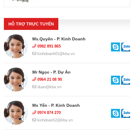
HỖ TRỢ TRỰC TUYẾN
Ms.Quyên - P. Kinh Doanh
0982 891 865
kinhdoanh01@kba.vn
Mr Ngọc - P. Dự Án
0964 21 08 90
duan@kba.vn
Ms Yến - P. Kinh Doanh
0974 874 270
kinhdoanh2@kba.vn