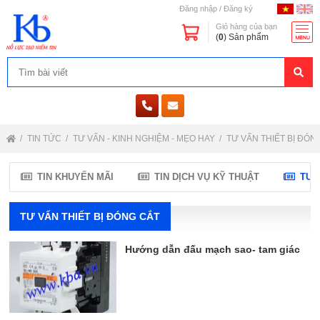
Đăng nhập
/
Đăng ký
Giỏ hàng của bạn
(
0
) Sản phẩm
TIN TỨC
TƯ VẤN - KINH NGHIỆM - MẸO HAY
TƯ VẤN THIẾT BỊ ĐÓN
TIN KHUYẾN MÃI
TIN DỊCH VỤ KỸ THUẬT
TƯ 
TƯ VẤN THIẾT BỊ ĐÓNG CẮT
Hướng dẫn đấu mạch sao- tam giác