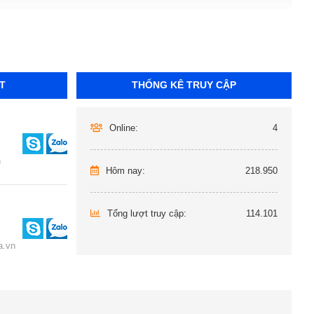
T
THỐNG KÊ TRUY CẬP
Online:
4
n
Hôm nay:
218.950
Tổng lượt truy cập:
114.101
.vn