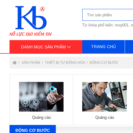
Từ khóa phổ biến: msp001, m
TRANG CHỦ
DANH MỤC SẢN PHẨM
SẢN PHẨM
THIẾT BỊ TỰ ĐỘNG HÓA
ĐỘNG CƠ BƯỚC
Quảng cáo
Quảng cáo
ĐỘNG CƠ BƯỚC