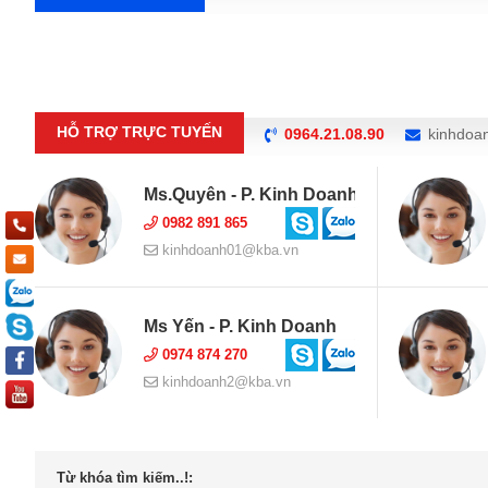
HỖ TRỢ TRỰC TUYẾN
0964.21.08.90
kinhdoa
Ms.Quyên - P. Kinh Doanh
0982 891 865
kinhdoanh01@kba.vn
Ms Yến - P. Kinh Doanh
0974 874 270
kinhdoanh2@kba.vn
Từ khóa tìm kiếm..!: