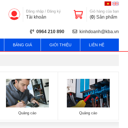
Đăng nhập
/
Đăng ký
Giỏ hàng của bạn
Tài khoản
(
0
) Sản phẩm
0964 210 890
kinhdoanh@kba.vn
BẢNG GIÁ
GIỚI THIỆU
LIÊN HỆ
Quảng cáo
Quảng cáo