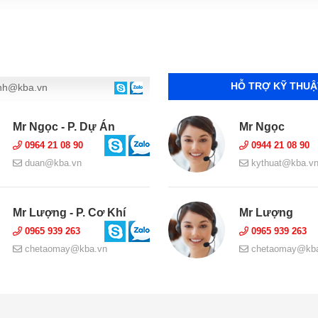
HỖ TRỢ KỸ THUẬ
nh@kba.vn
Mr Ngọc - P. Dự Án
Mr Ngọc
0964 21 08 90
0944 21 08 90
duan@kba.vn
kythuat@kba.v
Mr Lượng - P. Cơ Khí
Mr Lượng
0965 939 263
0965 939 263
chetaomay@kba.vn
chetaomay@kba