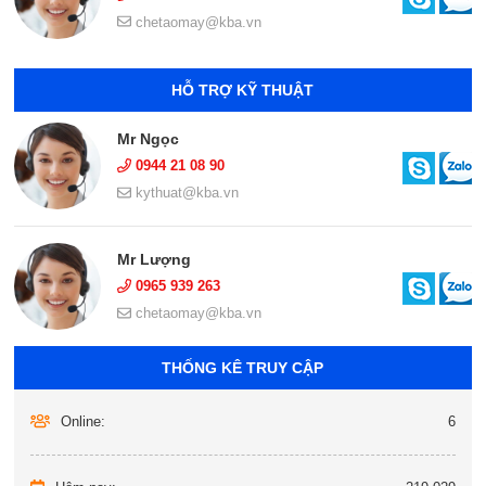
chetaomay@kba.vn
HỖ TRỢ KỸ THUẬT
Mr Ngọc
0944 21 08 90
kythuat@kba.vn
Mr Lượng
0965 939 263
chetaomay@kba.vn
THỐNG KÊ TRUY CẬP
Online:
6