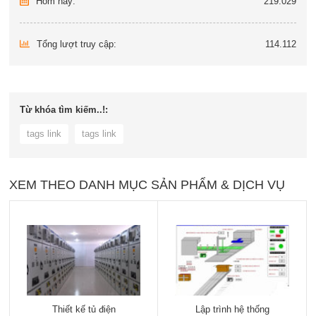
Hôm nay:
219.029
Tổng lượt truy cập:
114.112
Từ khóa tìm kiếm..!:
tags link
tags link
XEM THEO DANH MỤC SẢN PHẨM & DỊCH VỤ
Thiết kế tủ điện
Lập trình hệ thống