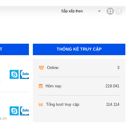
T
THỐNG KÊ TRUY CẬP
Online:
3
n
Hôm nay:
219.041
Tổng lượt truy cập:
114.114
.vn