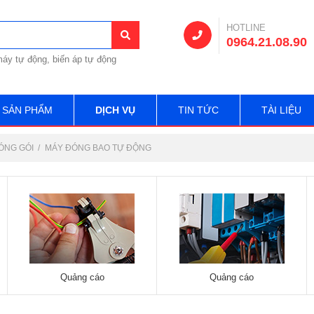
HOTLINE
0964.21.08.90
áy tự động, biến áp tự động
SẢN PHẨM
DỊCH VỤ
TIN TỨC
TÀI LIỆU
ÓNG GÓI
MÁY ĐÓNG BAO TỰ ĐỘNG
Quảng cáo
Quảng cáo