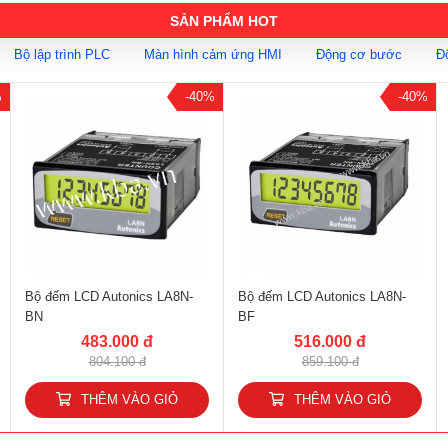
SẢN PHẨM HOT
Bộ lập trình PLC
Màn hình cảm ứng HMI
Động cơ bước
Đ
%
-40%
-40%
Bộ đếm LCD Autonics LA8N-
Bộ đếm LCD Autonics LA8N-
BN
BF
483.000 đ
516.000 đ
804.100 đ
859.100 đ
THÊM VÀO GIỎ
THÊM VÀO GIỎ