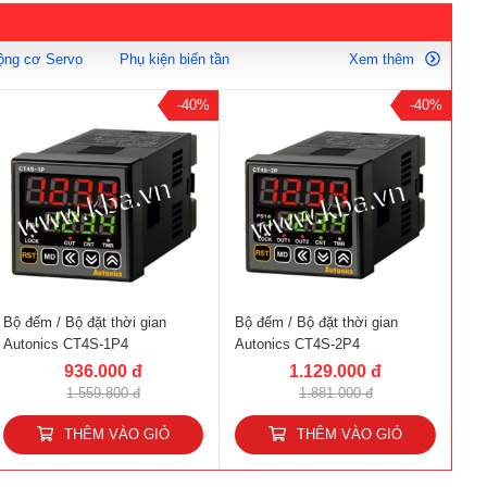
ộng cơ Servo
Phụ kiện biến tần
Xem thêm
-40%
-40%
Bộ đếm / Bộ đặt thời gian
Bộ đếm / Bộ đặt thời gian
Autonics CT4S-1P4
Autonics CT4S-2P4
936.000 đ
1.129.000 đ
1.559.800 đ
1.881.000 đ
THÊM VÀO GIỎ
THÊM VÀO GIỎ