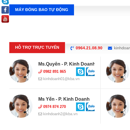
MÁY ĐÓNG BAO TỰ ĐỘNG
HỖ TRỢ TRỰC TUYẾN
0964.21.08.90
kinhdoa
Ms.Quyên - P. Kinh Doanh
0982 891 865
kinhdoanh01@kba.vn
Ms Yến - P. Kinh Doanh
0974 874 270
kinhdoanh2@kba.vn