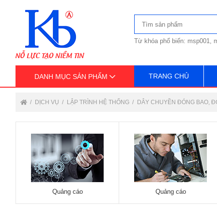
Từ khóa phổ biến: msp001, m
TRANG CHỦ
DANH MỤC SẢN PHẨM
DỊCH VỤ
LẬP TRÌNH HỆ THỐNG
DÂY CHUYỀN ĐÓNG BAO, Đ
Quảng cáo
Quảng cáo