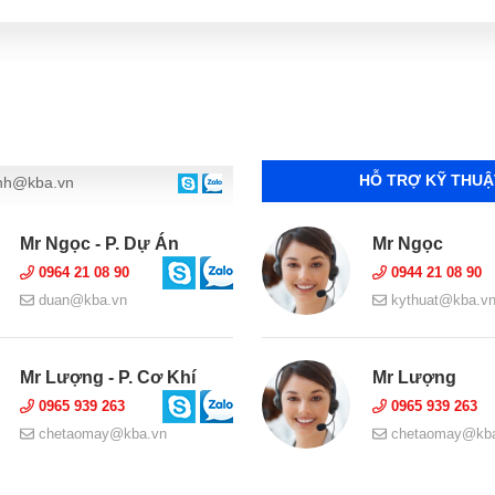
HỖ TRỢ KỸ THUẬ
nh@kba.vn
Mr Ngọc - P. Dự Án
Mr Ngọc
0964 21 08 90
0944 21 08 90
duan@kba.vn
kythuat@kba.v
Mr Lượng - P. Cơ Khí
Mr Lượng
0965 939 263
0965 939 263
chetaomay@kba.vn
chetaomay@kba