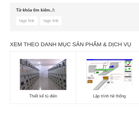
Từ khóa tìm kiếm..!:
tags link
tags link
XEM THEO DANH MỤC SẢN PHẨM & DỊCH VỤ
Thiết kế tủ điện
Lập trình hệ thống