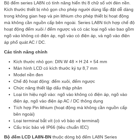
Bộ đếm series LA8N có tính năng hiển thị 8 chữ số với đèn nền.
Kích thước thiết bị nhỏ gọn cho phép người dùng lắp đặt dễ dàng
trong không gian hẹp và pin lithium cho phép thiết bị hoạt động
mà không cần nguồn cấp bên ngoài. Series LA8N tích hợp chế độ
hoạt động đếm xuôi / đếm ngược và có các loại ngõ vào bao gồm
ngõ vào không có điện áp, ngõ vào có điện áp, và ngõ vào điện
áp phổ quát AC / DC.
Các tính năng chính
Kích thước nhỏ gọn: DIN W 48 × H 24 × 54 mm
Màn hình LCD có kích thước ký tự 8,7 mm
Model nền đen
Chế độ hoạt động: đếm xuôi, đếm ngược
Chức năng thiết lập dấu thập phân
Loại tín hiệu ngõ vào: ngõ vào không có điện áp, ngõ vào
điện áp, ngõ vào điện áp AC / DC thông dụng
Tích hợp Pin lithium (hoạt động mà không cần nguồn cấp
bên ngoài)
Loại terminal bắt vít (có vỏ bảo vệ terminal)
Cấu trúc bảo vệ IP66 (tiêu chuẩn IEC)
Bộ đếm LCD LA8N-BN
thuộc dòng bộ đếm LA8N Series