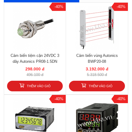
-40%
-40%
Cảm biến tiệm cận 24VDC 3
Cảm biến vùng Autonics
dây Autonics PR08-1.5DN
BWP20-08
298.000 đ
3.192.000 đ
496.100 đ
5.318.500 đ
THÊM VÀO GIỎ
THÊM VÀO GIỎ
-40%
-40%