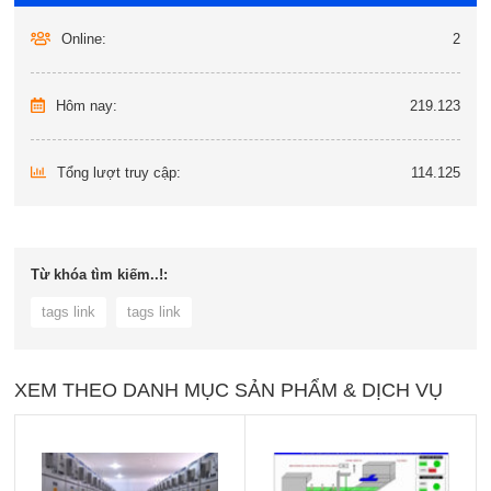
Online:
2
Hôm nay:
219.123
Tổng lượt truy cập:
114.125
Từ khóa tìm kiếm..!:
tags link
tags link
XEM THEO DANH MỤC SẢN PHẨM & DỊCH VỤ