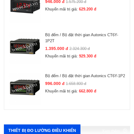
946.000 đ
1.575.200 đ
Khuyến mãi trị giá:
629.200 đ
Bộ đếm / Bộ đặt thời gian Autonics CT6Y-
1P2T
1.395.000 đ
2.324.300 đ
Khuyến mãi trị giá:
929.300 đ
Bộ đếm / Bộ đặt thời gian Autonics CT6Y-1P2
996.000 đ
1.658.800 đ
Khuyến mãi trị giá:
662.800 đ
Xem thêm
Xem thêm
Xem thêm
Xem thêm
THIẾT BỊ ĐO LƯỜNG ĐIỀU KHIỂN
Xem thêm