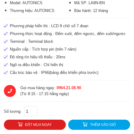
Model: AUTONICS
Mã SP: LA8N-BN
Thương hiệu: AUTONICS
Bảo hành: 12 tháng
Phương pháp hiển thị : LCD 8 chữ số 7 đoạn
Phương thức hoạt động : Đếm xuôi, đếm ngược, đếm xuôi/ngược
Terminal : Terminal block
Nguồn cấp : Tích hợp pin (trên 7 năm)
Độ rộng tín hiệu tối thiểu : 20ms
Ngõ ra điều khiển : Chỉ hiển thị
Cấu trúc bảo vệ : IP66(bảng điều khiển phía trước)
Gọi mua hàng ngay:
0964.21.08.90
(Từ 8:15 - 17:15 hằng ngày)
Số lượng:
ĐẶT MUA NGAY
THÊM VÀO GIỎ