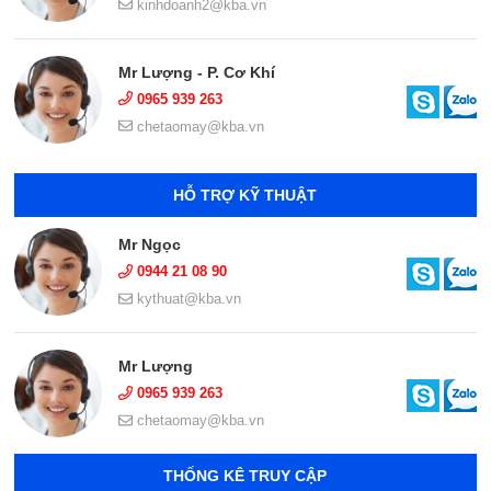
kinhdoanh2@kba.vn
Mr Lượng - P. Cơ Khí
0965 939 263
chetaomay@kba.vn
HỖ TRỢ KỸ THUẬT
Mr Ngọc
0944 21 08 90
kythuat@kba.vn
Mr Lượng
0965 939 263
chetaomay@kba.vn
THỐNG KÊ TRUY CẬP