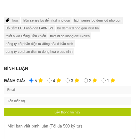
Tags
la8n series bộ đếm lcd nhỏ gọn
la8n series bo dem lcd nho gon
Bộ đếm LCD nhỏ gọn LA8N BN
bo dem lcd nho gon la8n bn
thiết bị đo lường điều khiển
thiet bi do luong dieu khien
công ty cổ phần điện tự động hóa ở bắc ninh
cong ty co phan dien tu dong hoa o bac ninh
BÌNH LUẬN
ĐÁNH GIÁ:
5
4
3
2
1