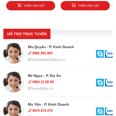
THÊM VÀO GIỎ
THÊM VÀO GIỎ
HỖ TRỢ TRỰC TUYẾN
Ms.Quyên - P. Kinh Doanh
0982 891 865
kinhdoanh01@kba.vn
Mr Ngọc - P. Dự Án
0964 21 08 90
duan@kba.vn
Ms Yến - P. Kinh Doanh
0974 874 270