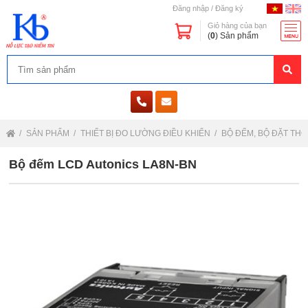
Đăng nhập
/
Đăng ký
Giỏ hàng của bạn
(
0
) Sản phẩm
SẢN PHẨM
THIẾT BỊ ĐO LƯỜNG ĐIỀU KHIỂN
BỘ ĐẾM, BỘ ĐẶT THỜ
Bộ đếm LCD Autonics LA8N-BN