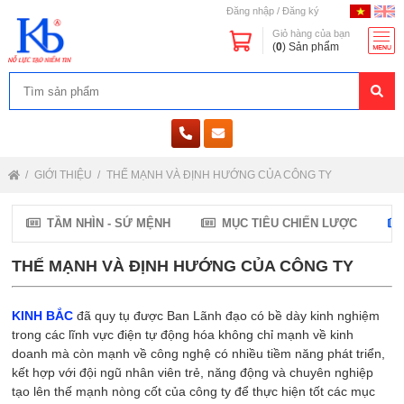
Đăng nhập
/
Đăng ký
Giỏ hàng của bạn
(
0
) Sản phẩm
GIỚI THIỆU
THẾ MẠNH VÀ ĐỊNH HƯỚNG CỦA CÔNG TY
TẦM NHÌN - SỨ MỆNH
MỤC TIÊU CHIẾN LƯỢC
THẾ MẠNH VÀ ĐỊNH HƯỚNG CỦA CÔNG TY
KINH BẮC
đã quy tụ được Ban Lãnh đạo có bề dày kinh nghiệm
trong các lĩnh vực điện tự động hóa không chỉ mạnh về kinh
doanh mà còn mạnh về công nghệ có nhiều tiềm năng phát triển,
kết hợp với đội ngũ nhân viên trẻ, năng động và chuyên nghiệp
tạo lên thế mạnh nòng cốt của công ty để thực hiện tốt các mục