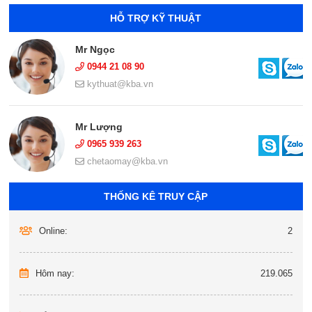
HỖ TRỢ KỸ THUẬT
Mr Ngọc
0944 21 08 90
kythuat@kba.vn
Mr Lượng
0965 939 263
chetaomay@kba.vn
THỐNG KÊ TRUY CẬP
Online:
2
Hôm nay:
219.065