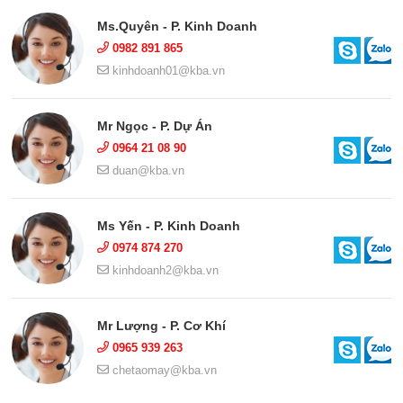
Ms.Quyên - P. Kinh Doanh
0982 891 865
kinhdoanh01@kba.vn
Mr Ngọc - P. Dự Án
0964 21 08 90
duan@kba.vn
Ms Yến - P. Kinh Doanh
0974 874 270
kinhdoanh2@kba.vn
Mr Lượng - P. Cơ Khí
0965 939 263
chetaomay@kba.vn