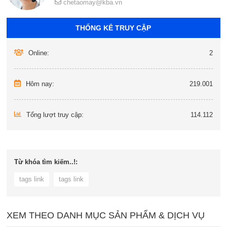
chetaomay@kba.vn
THỐNG KÊ TRUY CẬP
Online:
2
Hôm nay:
219.001
Tổng lượt truy cập:
114.112
Từ khóa tìm kiếm..!:
tags link
tags link
XEM THEO DANH MỤC SẢN PHẨM & DỊCH VỤ