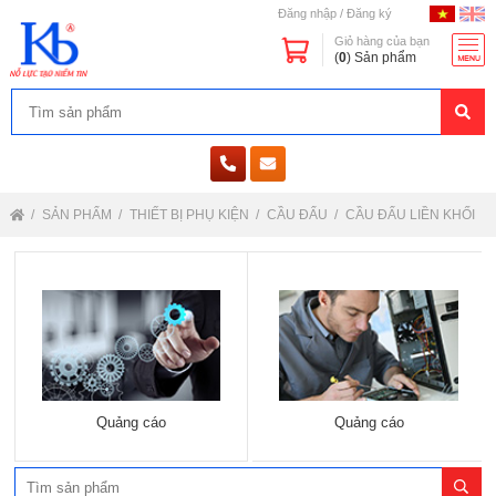
Đăng nhập
/
Đăng ký
Giỏ hàng của bạn
(
0
) Sản phẩm
SẢN PHẨM
THIẾT BỊ PHỤ KIỆN
CẦU ĐẤU
CẦU ĐẤU LIỀN KHỐI
Quảng cáo
Quảng cáo