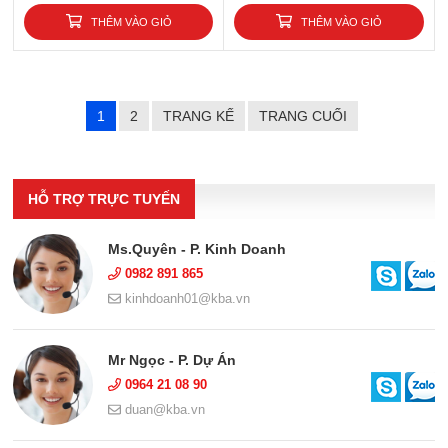
THÊM VÀO GIỎ
THÊM VÀO GIỎ
1
2
TRANG KẾ
TRANG CUỐI
HỖ TRỢ TRỰC TUYẾN
Ms.Quyên - P. Kinh Doanh
0982 891 865
kinhdoanh01@kba.vn
Mr Ngọc - P. Dự Án
0964 21 08 90
duan@kba.vn