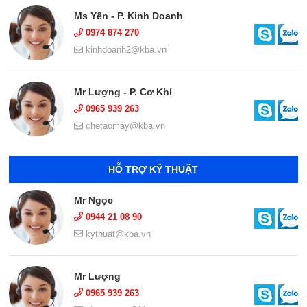
Ms Yến - P. Kinh Doanh
0974 874 270
kinhdoanh2@kba.vn
Mr Lượng - P. Cơ Khí
0965 939 263
chetaomay@kba.vn
HỖ TRỢ KỸ THUẬT
Mr Ngọc
0944 21 08 90
kythuat@kba.vn
Mr Lượng
0965 939 263