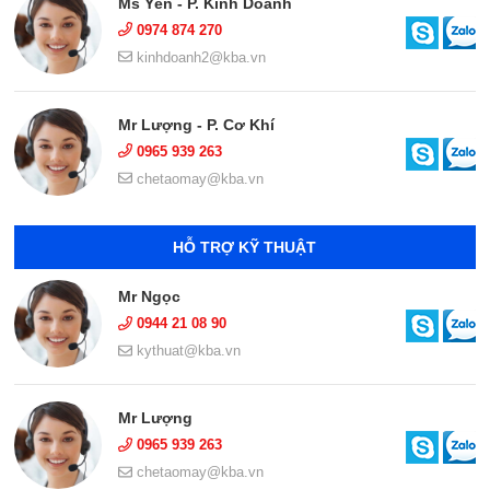
Ms Yến - P. Kinh Doanh
0974 874 270
kinhdoanh2@kba.vn
Mr Lượng - P. Cơ Khí
0965 939 263
chetaomay@kba.vn
HỖ TRỢ KỸ THUẬT
Mr Ngọc
0944 21 08 90
kythuat@kba.vn
Mr Lượng
0965 939 263
chetaomay@kba.vn