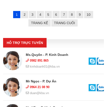
1
2
3
4
5
6
7
8
9
10
TRANG KẾ
TRANG CUỐI
HỖ TRỢ TRỰC TUYẾN
Ms.Quyên - P. Kinh Doanh
0982 891 865
kinhdoanh01@kba.vn
Mr Ngọc - P. Dự Án
0964 21 08 90
duan@kba.vn