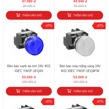
47.080 đ
44.940 đ
88.000 đ
84.000 đ
THÊM VÀO GIỎ
THÊM VÀO GIỎ
-47%
-47%
Đèn báo xanh da trời 24V Φ22
Đèn báo màu trắng sáng 24V
IDEC YW1P-1EQ4S
Φ22 IDEC YW1P-1EQ4PW
53.500 đ
53.500 đ
100.000 đ
100.000 đ
THÊM VÀO GIỎ
THÊM VÀO GIỎ
-47%
-47%