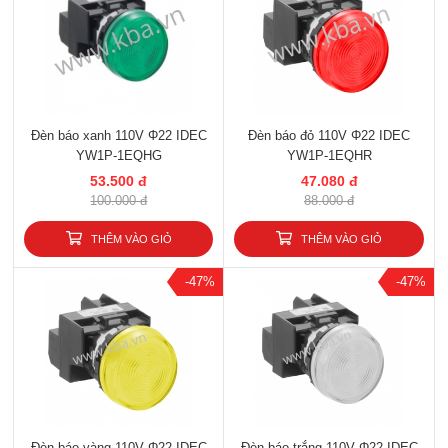
Đèn báo xanh 110V Φ22 IDEC
Đèn báo đỏ 110V Φ22 IDEC
YW1P-1EQHG
YW1P-1EQHR
53.500 đ
47.080 đ
100.000 đ
88.000 đ
THÊM VÀO GIỎ
THÊM VÀO GIỎ
-47%
-47%
Đèn báo vàng 110V Φ22 IDEC
Đèn báo trắng 110V Φ22 IDEC