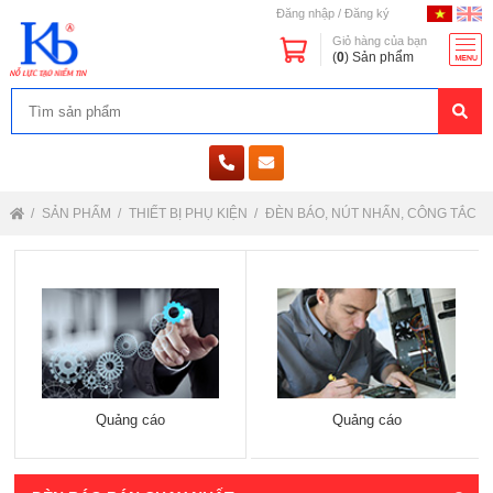
Đăng nhập
/
Đăng ký
Giỏ hàng của bạn
(
0
) Sản phẩm
SẢN PHẨM
THIẾT BỊ PHỤ KIỆN
ĐÈN BÁO, NÚT NHẤN, CÔNG TẮC
Quảng cáo
Quảng cáo