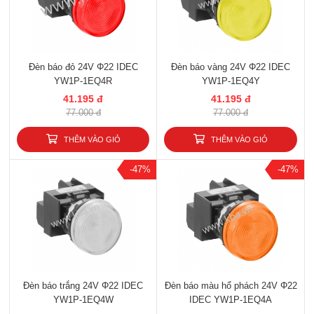
Đèn báo đỏ 24V Φ22 IDEC
Đèn báo vàng 24V Φ22 IDEC
YW1P-1EQ4R
YW1P-1EQ4Y
41.195 đ
41.195 đ
77.000 đ
77.000 đ
THÊM VÀO GIỎ
THÊM VÀO GIỎ
-47%
-47%
Đèn báo trắng 24V Φ22 IDEC
Đèn báo màu hổ phách 24V Φ22
YW1P-1EQ4W
IDEC YW1P-1EQ4A