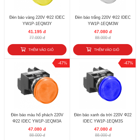
Đèn báo vàng 220V Φ22 IDEC
Đèn báo trắng 220V Φ22 IDEC
YW1P-1EQM3Y
YW1P-1EQM3W
41.195 đ
47.080 đ
77.000 đ
88.000 đ
THÊM VÀO GIỎ
THÊM VÀO GIỎ
-47%
-47%
Đèn báo màu hổ phách 220V
Đèn báo xanh da trời 220V Φ22
Φ22 IDEC YW1P-1EQM3A
IDEC YW1P-1EQM3S
47.080 đ
47.080 đ
88.000 đ
88.000 đ