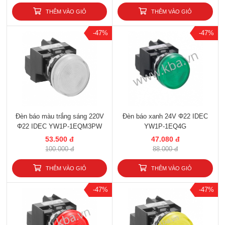
THÊM VÀO GIỎ
THÊM VÀO GIỎ
-47%
-47%
Đèn báo màu trắng sáng 220V
Đèn báo xanh 24V Φ22 IDEC
Φ22 IDEC YW1P-1EQM3PW
YW1P-1EQ4G
53.500 đ
47.080 đ
100.000 đ
88.000 đ
THÊM VÀO GIỎ
THÊM VÀO GIỎ
-47%
-47%