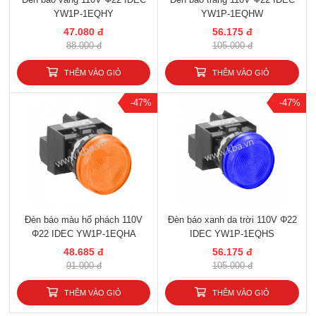
YW1P-1EQHY
YW1P-1EQHW
47.080 đ
56.175 đ
88.000 đ
105.000 đ
THÊM VÀO GIỎ
THÊM VÀO GIỎ
-47%
-47%
Đèn báo màu hổ phách 110V
Đèn báo xanh da trời 110V Φ22
Φ22 IDEC YW1P-1EQHA
IDEC YW1P-1EQHS
48.685 đ
56.175 đ
91.000 đ
105.000 đ
THÊM VÀO GIỎ
THÊM VÀO GIỎ