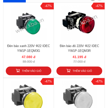
-47%
-47%
Đèn báo xanh 220V Φ22 IDEC
Đèn báo đỏ 220V Φ22 IDEC
YW1P-1EQM3G
YW1P-1EQM3R
47.080 đ
41.195 đ
88.000 đ
77.000 đ
THÊM VÀO GIỎ
THÊM VÀO GIỎ
-47%
-47%