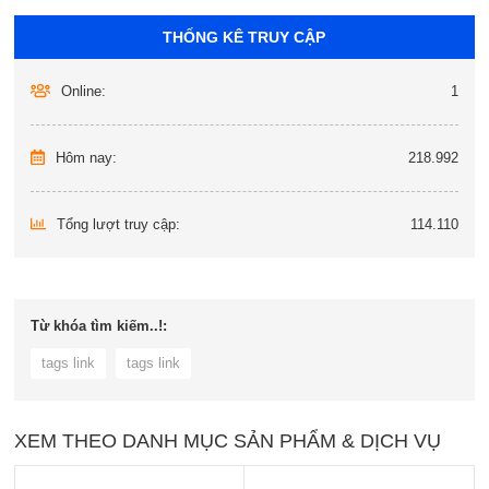
THỐNG KÊ TRUY CẬP
Online:
1
Hôm nay:
218.992
Tổng lượt truy cập:
114.110
Từ khóa tìm kiếm..!:
tags link
tags link
XEM THEO DANH MỤC SẢN PHẨM & DỊCH VỤ