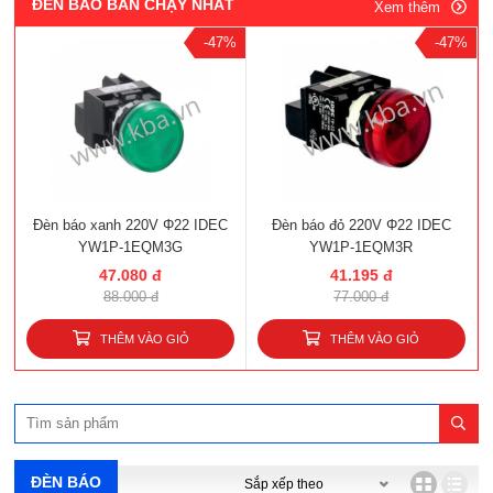
ĐÈN BÁO BÁN CHẠY NHẤT
Xem thêm
-47%
-47%
Đèn báo xanh 220V Φ22 IDEC
Đèn báo đỏ 220V Φ22 IDEC
YW1P-1EQM3G
YW1P-1EQM3R
47.080 đ
41.195 đ
88.000 đ
77.000 đ
THÊM VÀO GIỎ
THÊM VÀO GIỎ
ĐÈN BÁO