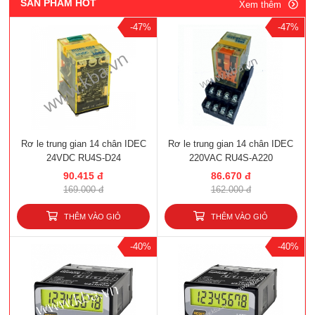
SẢN PHẨM HOT
Xem thêm
-47%
-47%
Rơ le trung gian 14 chân IDEC
Rơ le trung gian 14 chân IDEC
24VDC RU4S-D24
220VAC RU4S-A220
90.415 đ
86.670 đ
169.000 đ
162.000 đ
THÊM VÀO GIỎ
THÊM VÀO GIỎ
-40%
-40%