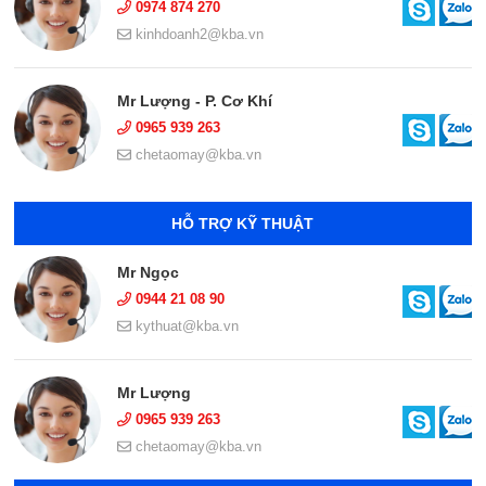
0974 874 270
kinhdoanh2@kba.vn
Mr Lượng - P. Cơ Khí
0965 939 263
chetaomay@kba.vn
HỖ TRỢ KỸ THUẬT
Mr Ngọc
0944 21 08 90
kythuat@kba.vn
Mr Lượng
0965 939 263
chetaomay@kba.vn