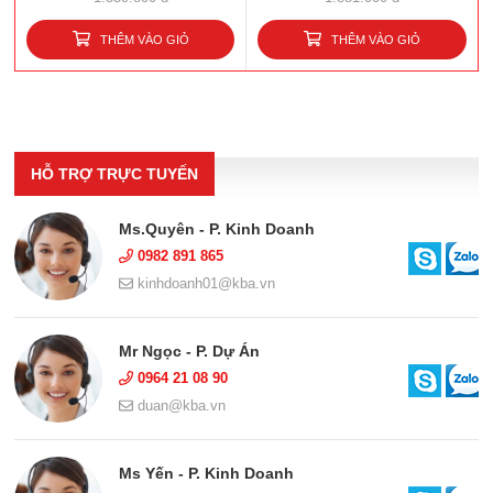
THÊM VÀO GIỎ
THÊM VÀO GIỎ
HỖ TRỢ TRỰC TUYẾN
Ms.Quyên - P. Kinh Doanh
0982 891 865
kinhdoanh01@kba.vn
Mr Ngọc - P. Dự Án
0964 21 08 90
duan@kba.vn
Ms Yến - P. Kinh Doanh