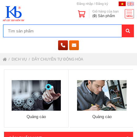
Đăng nhập
/
Đăng ký
Giỏ hàng của bạn
(
0
) Sản phẩm
DỊCH VỤ
DÂY CHUYỀN TỰ ĐỘNG HÓA
Quảng cáo
Quảng cáo