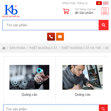
Đăng nhập
/
Đăng ký
Giỏ hàng của bạn
(
0
) Sản phẩm
SẢN PHẨM
THIẾT BỊ ĐÓNG CẮT
THIẾT BỊ ĐÓNG CẮT HẠ THẾ
BỘ 
Quảng cáo
Quảng cáo