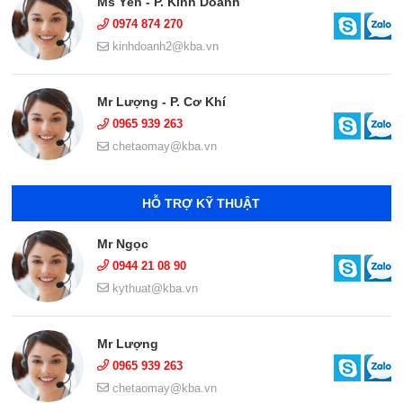
Ms Yến - P. Kinh Doanh
0974 874 270
kinhdoanh2@kba.vn
Mr Lượng - P. Cơ Khí
0965 939 263
chetaomay@kba.vn
HỖ TRỢ KỸ THUẬT
Mr Ngọc
0944 21 08 90
kythuat@kba.vn
Mr Lượng
0965 939 263
chetaomay@kba.vn