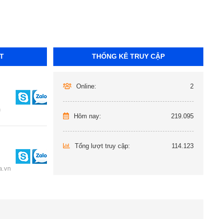
T
THỐNG KÊ TRUY CẬP
Online:
2
n
Hôm nay:
219.095
Tổng lượt truy cập:
114.123
.vn