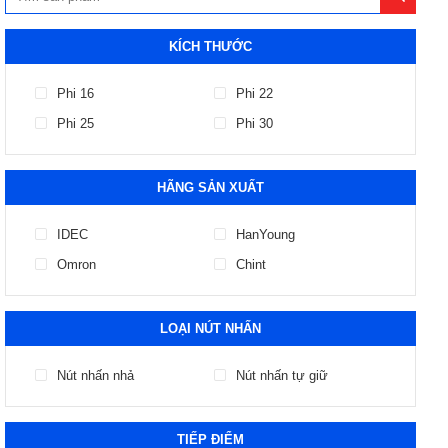
KÍCH THƯỚC
Phi 16
Phi 22
Phi 25
Phi 30
HÃNG SẢN XUẤT
IDEC
HanYoung
Omron
Chint
LOẠI NÚT NHẤN
Nút nhấn nhả
Nút nhấn tự giữ
TIẾP ĐIỂM