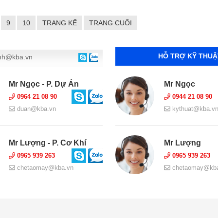
9
10
TRANG KẾ
TRANG CUỐI
HỖ TRỢ KỸ THUẬ
nh@kba.vn
Mr Ngọc - P. Dự Án
Mr Ngọc
0964 21 08 90
0944 21 08 90
duan@kba.vn
kythuat@kba.v
Mr Lượng - P. Cơ Khí
Mr Lượng
0965 939 263
0965 939 263
chetaomay@kba.vn
chetaomay@kba