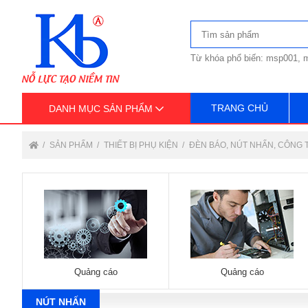
Từ khóa phổ biến: msp001, m
TRANG CHỦ
DANH MỤC SẢN PHẨM
SẢN PHẨM
THIẾT BỊ PHỤ KIỆN
ĐÈN BÁO, NÚT NHẤN, CÔNG 
Quảng cáo
Quảng cáo
NÚT NHẤN