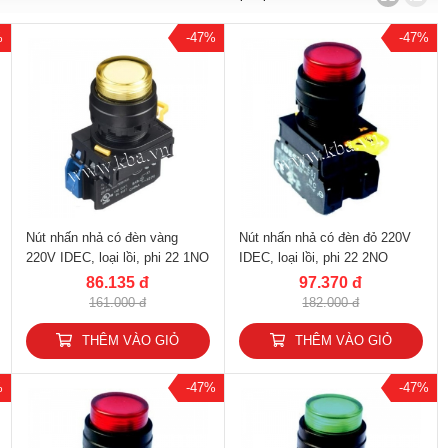
%
-47%
-47%
Nút nhấn nhả có đèn vàng
Nút nhấn nhả có đèn đỏ 220V
220V IDEC, loại lồi, phi 22 1NO
IDEC, loại lồi, phi 22 2NO
YW1L-M2E10QM3Y
YW1L-M2E20QM3R
86.135 đ
97.370 đ
161.000 đ
182.000 đ
THÊM VÀO GIỎ
THÊM VÀO GIỎ
%
-47%
-47%