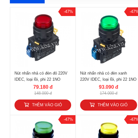
-47%
-47
Nút nhấn nhả có đèn đỏ 220V
Nút nhấn nhả có đèn xanh
IDEC, loại lồi, phi 22 1NO
220V IDEC, loại lồi, phi 22 1NO
YW1L-M2E10QM3R
YW1L-M2E10QM3G
79.180 đ
93.090 đ
148.000 đ
174.000 đ
THÊM VÀO GIỎ
THÊM VÀO GIỎ
-47%
-47