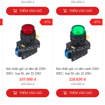
201.000 đ
201.000 đ
THÊM VÀO GIỎ
THÊM VÀO GIỎ
%
-47%
-47%
Nút nhấn giữ có đèn đỏ 220V
Nút nhấn giữ có đèn xanh 220V
IDEC, loại lồi, phi 22 1NO
IDEC, loại lồi, phi 22 1NO
YW1L-A2E10QM3R
YW1L-A2E10QM3G
107.000 đ
116.630 đ
200.000 đ
218.000 đ
THÊM VÀO GIỎ
THÊM VÀO GIỎ