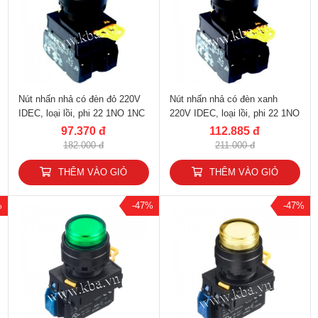
Nút nhấn nhả có đèn đỏ 220V
Nút nhấn nhả có đèn xanh
IDEC, loại lồi, phi 22 1NO 1NC
220V IDEC, loại lồi, phi 22 1NO
YW1L-M2E11QM3R
1NC YW1L-M2E11QM3G
97.370 đ
112.885 đ
182.000 đ
211.000 đ
THÊM VÀO GIỎ
THÊM VÀO GIỎ
%
-47%
-47%