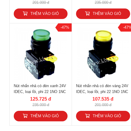
201.000 đ
235.000 đ
THÊM VÀO GIỎ
THÊM VÀO GIỎ
-47%
-47
Nút nhấn nhả có đèn xanh 24V
Nút nhấn nhả có đèn vàng 24V
IDEC, loại lồi, phi 22 1NO 1NC
IDEC, loại lồi, phi 22 1NO 1NC
YW1L-M2E11Q4G
YW1L-M2E11Q4Y
125.725 đ
107.535 đ
235.000 đ
201.000 đ
THÊM VÀO GIỎ
THÊM VÀO GIỎ