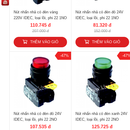
Nút nhấn nhả có đèn vàng
Nút nhấn nhả có đèn đỏ 24V
220V IDEC, loại lồi, phi 22 1NO
IDEC, loại lồi, phi 22 1NO
1NC YW1L-M2E11QM3Y
YW1L-M2E10Q4R
110.745 đ
81.320 đ
207.000 đ
152.000 đ
THÊM VÀO GIỎ
THÊM VÀO GIỎ
-47%
-47
Nút nhấn nhả có đèn đỏ 24V
Nút nhấn nhả có đèn xanh 24V
IDEC, loại lồi, phi 22 2NO
IDEC, loại lồi, phi 22 2NO
YW1L-M2E20Q4R
YW1L-M2E20Q4G
107.535 đ
125.725 đ