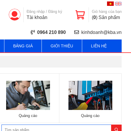
Đăng nhập
/
Đăng ký
Giỏ hàng của bạn
Tài khoản
(
0
) Sản phẩm
0964 210 890
kinhdoanh@kba.vn
BẢNG GIÁ
GIỚI THIỆU
LIÊN HỆ
Quảng cáo
Quảng cáo