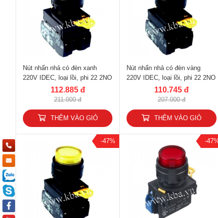
Nút nhấn nhả có đèn xanh
Nút nhấn nhả có đèn vàng
220V IDEC, loại lồi, phi 22 2NO
220V IDEC, loại lồi, phi 22 2NO
YW1L-M2E20QM3G
YW1L-M2E20QM3Y
112.885 đ
110.745 đ
211.000 đ
207.000 đ
THÊM VÀO GIỎ
THÊM VÀO GIỎ
-47%
-47