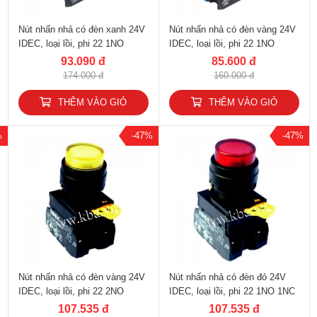
Nút nhấn nhả có đèn xanh 24V
Nút nhấn nhả có đèn vàng 24V
IDEC, loại lồi, phi 22 1NO
IDEC, loại lồi, phi 22 1NO
YW1L-M2E10Q4G
YW1L-M2E10Q4Y
93.090 đ
85.600 đ
174.000 đ
160.000 đ
THÊM VÀO GIỎ
THÊM VÀO GIỎ
%
-47%
-47%
Nút nhấn nhả có đèn vàng 24V
Nút nhấn nhả có đèn đỏ 24V
IDEC, loại lồi, phi 22 2NO
IDEC, loại lồi, phi 22 1NO 1NC
YW1L-M2E20Q4Y
YW1L-M2E11Q4R
107.535 đ
107.535 đ