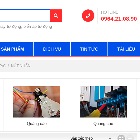
HOTLINE
0964.21.08.90
áy tự động, biến áp tự động
SẢN PHẨM
DỊCH VỤ
TIN TỨC
TÀI LIỆU
TẮC
NÚT NHẤN
Quảng cáo
Quảng cáo