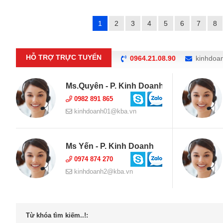
1
2
3
4
5
6
7
8
HỖ TRỢ TRỰC TUYẾN
0964.21.08.90
kinhdoa
Ms.Quyên - P. Kinh Doanh
0982 891 865
kinhdoanh01@kba.vn
Ms Yến - P. Kinh Doanh
0974 874 270
kinhdoanh2@kba.vn
Từ khóa tìm kiếm..!: