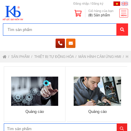
Đăng nhập
/
Đăng ký
Giỏ hàng của bạn
(
0
) Sản phẩm
SẢN PHẨM
THIẾT BỊ TỰ ĐỘNG HÓA
MÀN HÌNH CẢM ỨNG HMI
HM
Quảng cáo
Quảng cáo