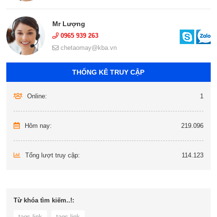
Mr Lượng
0965 939 263
chetaomay@kba.vn
THỐNG KÊ TRUY CẬP
Online:
1
Hôm nay:
219.096
Tổng lượt truy cập:
114.123
Từ khóa tìm kiếm..!:
tags link
tags link