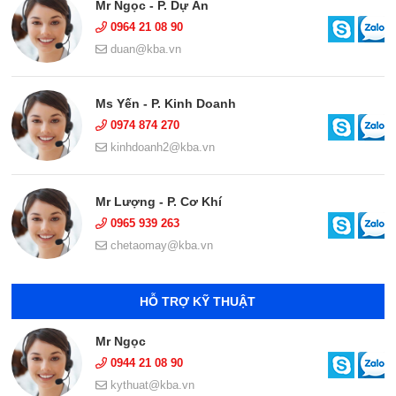
Mr Ngọc - P. Dự Án
0964 21 08 90
duan@kba.vn
Ms Yến - P. Kinh Doanh
0974 874 270
kinhdoanh2@kba.vn
Mr Lượng - P. Cơ Khí
0965 939 263
chetaomay@kba.vn
HỖ TRỢ KỸ THUẬT
Mr Ngọc
0944 21 08 90
kythuat@kba.vn