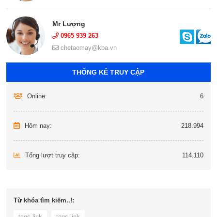
Mr Lượng
0965 939 263
chetaomay@kba.vn
THỐNG KÊ TRUY CẬP
Online:
6
Hôm nay:
218.994
Tổng lượt truy cập:
114.110
Từ khóa tìm kiếm..!:
tags link
tags link