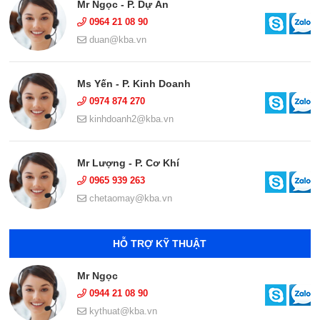
Mr Ngọc - P. Dự Án
0964 21 08 90
duan@kba.vn
Ms Yến - P. Kinh Doanh
0974 874 270
kinhdoanh2@kba.vn
Mr Lượng - P. Cơ Khí
0965 939 263
chetaomay@kba.vn
HỖ TRỢ KỸ THUẬT
Mr Ngọc
0944 21 08 90
kythuat@kba.vn