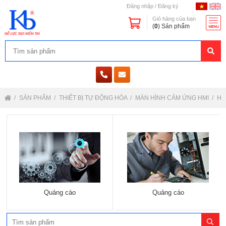
Đăng nhập
/
Đăng ký
Giỏ hàng của bạn
(
0
) Sản phẩm
SẢN PHẨM
THIẾT BỊ TỰ ĐỘNG HÓA
MÀN HÌNH CẢM ỨNG HMI
HM
Quảng cáo
Quảng cáo