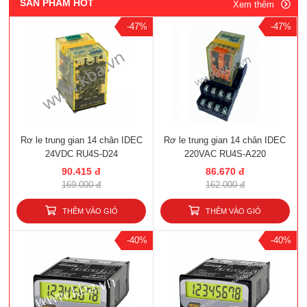
SẢN PHẨM HOT
Xem thêm
-47%
-47%
Rơ le trung gian 14 chân IDEC
Rơ le trung gian 14 chân IDEC
24VDC RU4S-D24
220VAC RU4S-A220
90.415 đ
86.670 đ
169.000 đ
162.000 đ
THÊM VÀO GIỎ
THÊM VÀO GIỎ
-40%
-40%