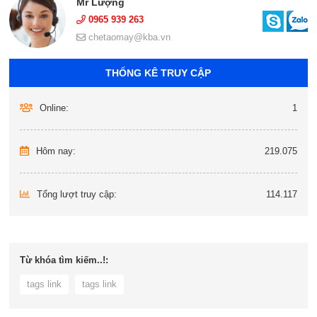
Mr Lượng
0965 939 263
chetaomay@kba.vn
THỐNG KÊ TRUY CẬP
Online:
1
Hôm nay:
219.075
Tổng lượt truy cập:
114.117
Từ khóa tìm kiếm..!:
tags link
tags link