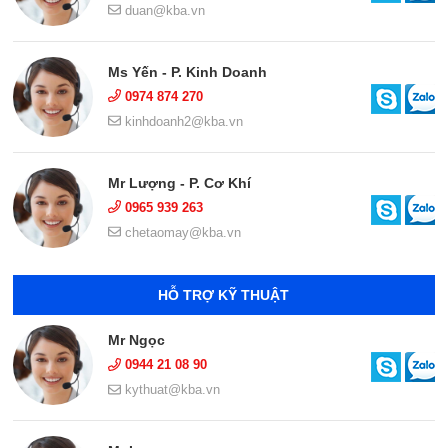
duan@kba.vn
Ms Yến - P. Kinh Doanh
0974 874 270
kinhdoanh2@kba.vn
Mr Lượng - P. Cơ Khí
0965 939 263
chetaomay@kba.vn
HỖ TRỢ KỸ THUẬT
Mr Ngọc
0944 21 08 90
kythuat@kba.vn