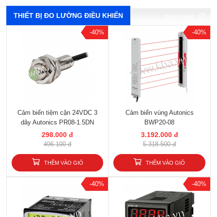
THIẾT BỊ ĐO LƯỜNG ĐIỀU KHIỂN
Xem thêm
-40%
-40%
Cảm biến tiệm cận 24VDC 3
Cảm biến vùng Autonics
dây Autonics PR08-1.5DN
BWP20-08
298.000 đ
3.192.000 đ
496.100 đ
5.318.500 đ
THÊM VÀO GIỎ
THÊM VÀO GIỎ
-40%
-40%