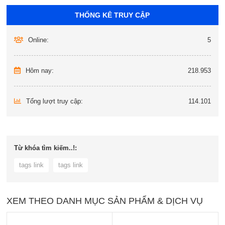
THỐNG KÊ TRUY CẬP
Online:
5
Hôm nay:
218.953
Tổng lượt truy cập:
114.101
Từ khóa tìm kiếm..!:
tags link
tags link
XEM THEO DANH MỤC SẢN PHẨM & DỊCH VỤ