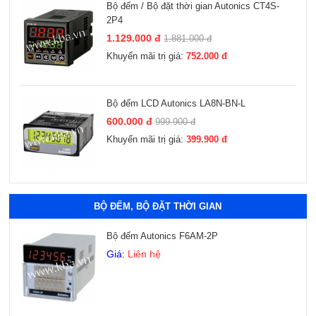
Bộ đếm / Bộ đặt thời gian Autonics CT4S-
2P4
1.129.000 đ
1.881.000 đ
Khuyến mãi trị giá:
752.000 đ
Bộ đếm LCD Autonics LA8N-BN-L
600.000 đ
999.900 đ
Khuyến mãi trị giá:
399.900 đ
Xem thêm
BỘ ĐẾM, BỘ ĐẶT THỜI GIAN
Bộ đếm Autonics F6AM-2P
Giá:
Liên hệ