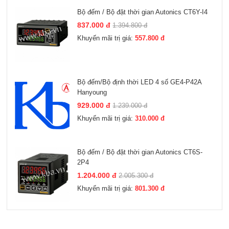
Bộ đếm / Bộ đặt thời gian Autonics CT6Y-I4
837.000 đ
1.394.800 đ
Khuyến mãi trị giá:
557.800 đ
Bộ đếm/Bộ định thời LED 4 số GE4-P42A
Hanyoung
929.000 đ
1.239.000 đ
Khuyến mãi trị giá:
310.000 đ
Bộ đếm / Bộ đặt thời gian Autonics CT6S-
2P4
1.204.000 đ
2.005.300 đ
Khuyến mãi trị giá:
801.300 đ
Xem thêm
Xem thêm
Xem thêm
Xem thêm