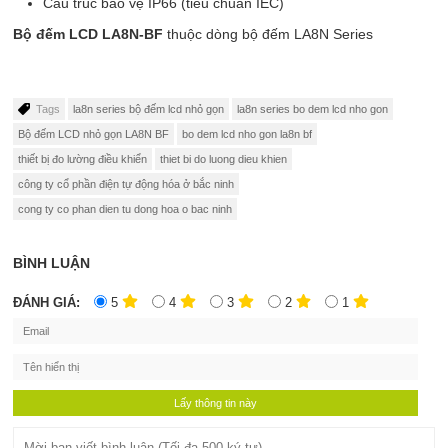
Cấu trúc bảo vệ IP66 (tiêu chuẩn IEC)
Bộ đếm LCD LA8N-BF
thuộc dòng bộ đếm LA8N Series
Tags
la8n series bộ đếm lcd nhỏ gọn
la8n series bo dem lcd nho gon
Bộ đếm LCD nhỏ gọn LA8N BF
bo dem lcd nho gon la8n bf
thiết bị đo lường điều khiển
thiet bi do luong dieu khien
công ty cổ phần điện tự động hóa ở bắc ninh
cong ty co phan dien tu dong hoa o bac ninh
BÌNH LUẬN
ĐÁNH GIÁ:
5
4
3
2
1