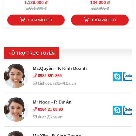
1.129.000 đ
134.000 đ
1.881.000 đ
223.300 đ
THÊM VÀO GIỎ
THÊM VÀO GIỎ
HỖ TRỢ TRỰC TUYẾN
Ms.Quyên - P. Kinh Doanh
0982 891 865
kinhdoanh01@kba.vn
Mr Ngọc - P. Dự Án
0964 21 08 90
duan@kba.vn
Ms Yến - P. Kinh Doanh