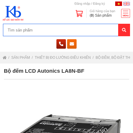
Đăng nhập
/
Đăng ký
Giỏ hàng của bạn
(
0
) Sản phẩm
SẢN PHẨM
THIẾT BỊ ĐO LƯỜNG ĐIỀU KHIỂN
BỘ ĐẾM, BỘ ĐẶT THỜ
Bộ đếm LCD Autonics LA8N-BF