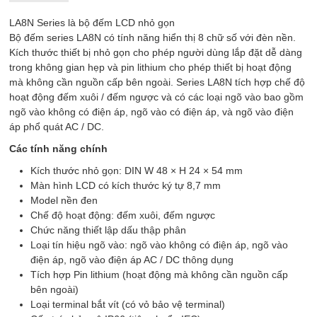
LA8N Series là bộ đếm LCD nhỏ gọn
Bộ đếm series LA8N có tính năng hiển thị 8 chữ số với đèn nền.
Kích thước thiết bị nhỏ gọn cho phép người dùng lắp đặt dễ dàng
trong không gian hẹp và pin lithium cho phép thiết bị hoạt động
mà không cần nguồn cấp bên ngoài. Series LA8N tích hợp chế độ
hoạt động đếm xuôi / đếm ngược và có các loại ngõ vào bao gồm
ngõ vào không có điện áp, ngõ vào có điện áp, và ngõ vào điện
áp phổ quát AC / DC.
Các tính năng chính
Kích thước nhỏ gọn: DIN W 48 × H 24 × 54 mm
Màn hình LCD có kích thước ký tự 8,7 mm
Model nền đen
Chế độ hoạt động: đếm xuôi, đếm ngược
Chức năng thiết lập dấu thập phân
Loại tín hiệu ngõ vào: ngõ vào không có điện áp, ngõ vào
điện áp, ngõ vào điện áp AC / DC thông dụng
Tích hợp Pin lithium (hoạt động mà không cần nguồn cấp
bên ngoài)
Loại terminal bắt vít (có vỏ bảo vệ terminal)