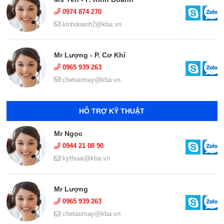
0974 874 270
kinhdoanh2@kba.vn
Mr Lượng - P. Cơ Khí
0965 939 263
chetaomay@kba.vn
HỖ TRỢ KỸ THUẬT
Mr Ngọc
0944 21 08 90
kythuat@kba.vn
Mr Lượng
0965 939 263
chetaomay@kba.vn