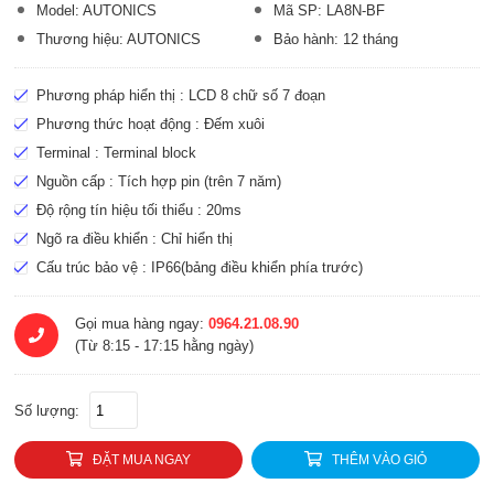
Model: AUTONICS
Mã SP: LA8N-BF
Thương hiệu: AUTONICS
Bảo hành: 12 tháng
Phương pháp hiển thị : LCD 8 chữ số 7 đoạn
Phương thức hoạt động : Đếm xuôi
Terminal : Terminal block
Nguồn cấp : Tích hợp pin (trên 7 năm)
Độ rộng tín hiệu tối thiểu : 20ms
Ngõ ra điều khiển : Chỉ hiển thị
Cấu trúc bảo vệ : IP66(bảng điều khiển phía trước)
Gọi mua hàng ngay:
0964.21.08.90
(Từ 8:15 - 17:15 hằng ngày)
Số lượng:
ĐẶT MUA NGAY
THÊM VÀO GIỎ