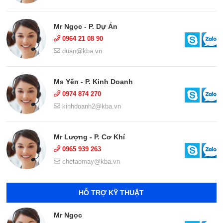
Mr Ngọc - P. Dự Án
0964 21 08 90
duan@kba.vn
Ms Yến - P. Kinh Doanh
0974 874 270
kinhdoanh2@kba.vn
Mr Lượng - P. Cơ Khí
0965 939 263
chetaomay@kba.vn
HỖ TRỢ KỸ THUẬT
Mr Ngọc