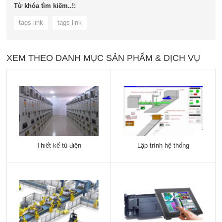
Từ khóa tìm kiếm..!:
tags link
tags link
XEM THEO DANH MỤC SẢN PHẨM & DỊCH VỤ
Thiết kế tủ điện
Lập trình hệ thống