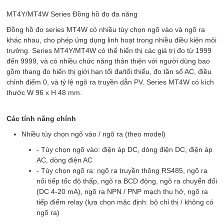
MT4Y/MT4W Series
Đồng hồ đo đa năng
Đồng hồ đo series MT4W có nhiều tùy chọn ngõ vào và ngõ ra
khác nhau, cho phép ứng dụng linh hoạt trong nhiều điều kiện môi
trường. Series MT4Y/MT4W có thể hiển thị các giá trị đo từ 1999
đến 9999, và có nhiều chức năng thân thiện với người dùng bao
gồm thang đo hiển thị giới hạn tối đa/tối thiểu, đo tần số AC, điều
chỉnh điểm 0, và tỷ lệ ngõ ra truyền dẫn PV. Series MT4W có kích
thước W 96 x H 48 mm.
Các tính năng chính
Nhiều tùy chọn ngõ vào / ngõ ra (theo model)
- Tùy chọn ngõ vào: điện áp DC, dòng điện DC, điện áp
AC, dòng điện AC
- Tùy chọn ngõ ra: ngõ ra truyền thông RS485, ngõ ra
nối tiếp tốc độ thấp, ngõ ra BCD động, ngõ ra chuyển đổi
(DC 4-20 mA), ngõ ra NPN / PNP mạch thu hở, ngõ ra
tiếp điểm relay (lựa chọn mặc định: bộ chỉ thị / không có
ngõ ra)