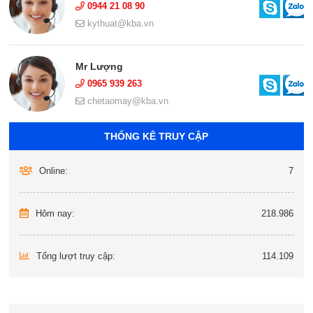
0944 21 08 90
kythuat@kba.vn
Mr Lượng
0965 939 263
chetaomay@kba.vn
THỐNG KÊ TRUY CẬP
Online:
7
Hôm nay:
218.986
Tổng lượt truy cập:
114.109