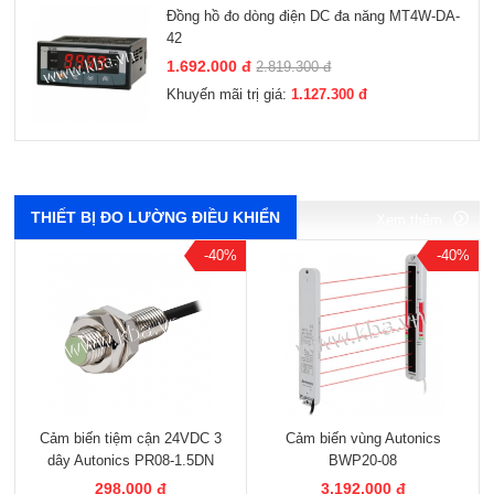
Đồng hồ đo dòng điện DC đa năng MT4W-DA-
42
1.692.000 đ
2.819.300 đ
Khuyến mãi trị giá:
1.127.300 đ
Xem thêm
Xem thêm
Xem thêm
Xem thêm
THIẾT BỊ ĐO LƯỜNG ĐIỀU KHIỂN
Xem thêm
-40%
-40%
Cảm biến tiệm cận 24VDC 3
Cảm biến vùng Autonics
dây Autonics PR08-1.5DN
BWP20-08
298.000 đ
3.192.000 đ