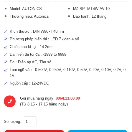
Model: AUTONICS
Mã SP: MT4W-AV-10
Thương hiệu: Autonics
Bảo hành: 12 tháng
Kích thước : DIN W96×H48mm
Phương pháp hiển thị : LED 7 đoạn 4 số
Chiều cao kí tự : 14.2mm
Dải hiển thị tối đa : -1999 to 9999
Đo : Điện áp AC, Tần số
Loại ngõ vào : 0-500V, 0-250V, 0-110V, 0-50V, 0-20V, 0-10V, 0-2V, 0-
1V
Nguồn cấp : 12-24VDC
Gọi mua hàng ngay:
0964.21.08.90
(Từ 8:15 - 17:15 hằng ngày)
Số lượng: