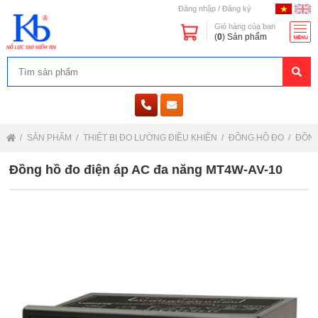
Đăng nhập
/
Đăng ký
Giỏ hàng của bạn
(
0
) Sản phẩm
SẢN PHẨM
THIẾT BỊ ĐO LƯỜNG ĐIỀU KHIỂN
ĐỒNG HỒ ĐO
ĐỒNG
Đồng hồ đo điện áp AC đa năng MT4W-AV-10