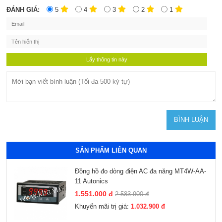
ĐÁNH GIÁ:
5
4
3
2
1
SẢN PHẨM LIÊN QUAN
Đồng hồ đo dòng điện AC đa năng MT4W-AA-
11 Autonics
1.551.000 đ
2.583.900 đ
Khuyến mãi trị giá:
1.032.900 đ