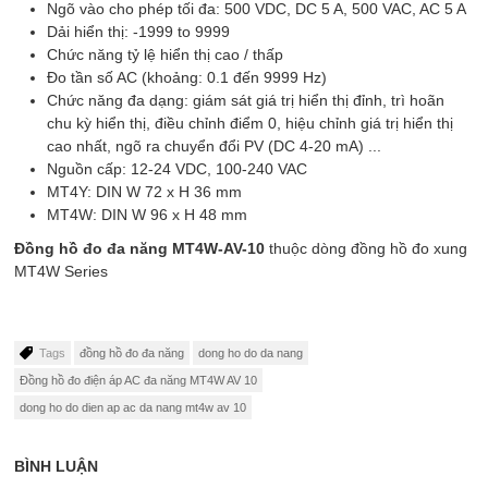
Ngõ vào cho phép tối đa: 500 VDC, DC 5 A, 500 VAC, AC 5 A
Dải hiển thị: -1999 to 9999
Chức năng tỷ lệ hiển thị cao / thấp
Đo tần số AC (khoảng: 0.1 đến 9999 Hz)
Chức năng đa dạng: giám sát giá trị hiển thị đỉnh, trì hoãn
chu kỳ hiển thị, điều chỉnh điểm 0, hiệu chỉnh giá trị hiển thị
cao nhất, ngõ ra chuyển đổi PV (DC 4-20 mA) ...
Nguồn cấp: 12-24 VDC, 100-240 VAC
MT4Y: DIN W 72 x H 36 mm
MT4W: DIN W 96 x H 48 mm
Đồng hồ đo đa năng
MT4W-AV-10
thuộc dòng đồng hồ đo xung
MT4W Series
Tags
đồng hồ đo đa năng
dong ho do da nang
Đồng hồ đo điện áp AC đa năng MT4W AV 10
dong ho do dien ap ac da nang mt4w av 10
BÌNH LUẬN