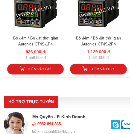
Bộ đếm / Bộ đặt thời gian
Bộ đếm / Bộ đặt thời gian
Autonics CT4S-1P4
Autonics CT4S-2P4
936.000 đ
1.129.000 đ
1.559.800 đ
1.881.000 đ
THÊM VÀO GIỎ
THÊM VÀO GIỎ
HỖ TRỢ TRỰC TUYẾN
Ms.Quyên - P. Kinh Doanh
0982 891 865
kinhdoanh01@kba.vn