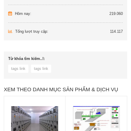
Hôm nay:
219.060
Tổng lượt truy cập:
114.117
Từ khóa tìm kiếm..!:
tags link
tags link
XEM THEO DANH MỤC SẢN PHẨM & DỊCH VỤ