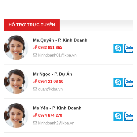
HỖ TRỢ TRỰC TUYẾN
Ms.Quyên - P. Kinh Doanh
0982 891 865
kinhdoanh01@kba.vn
Mr Ngọc - P. Dự Án
0964 21 08 90
duan@kba.vn
Ms Yến - P. Kinh Doanh
0974 874 270
kinhdoanh2@kba.vn