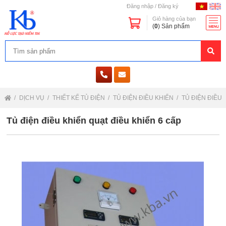
Đăng nhập
/
Đăng ký
Giỏ hàng của bạn
(
0
) Sản phẩm
DỊCH VỤ
THIẾT KẾ TỦ ĐIỆN
TỦ ĐIỆN ĐIỀU KHIỂN
TỦ ĐIỆN ĐIỀU
Tủ điện điều khiển quạt điều khiển 6 cấp