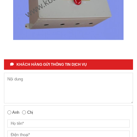
KHÁCH HÀNG GỬI THÔNG TIN DỊCH VỤ
Anh
Chị