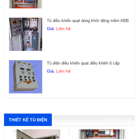
Tủ điều khiển quạt dùng khởi động mềm ABB
Giá:
Liên hệ
Tủ điện điều khiển quạt điều khiển 6 cấp
Giá:
Liên hệ
Xem thêm
Xem thêm
Xem thêm
Xem thêm
THIẾT KẾ TỦ ĐIỆN
Xem thêm