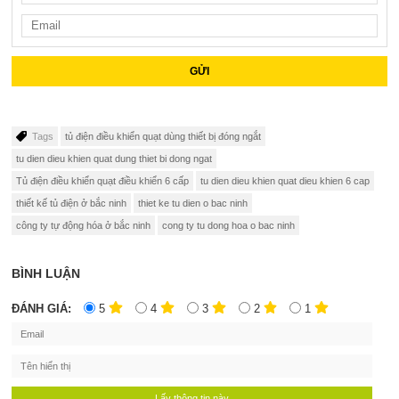
GỬI
Tags
tủ điện điều khiển quạt dùng thiết bị đóng ngắt
tu dien dieu khien quat dung thiet bi dong ngat
Tủ điện điều khiển quạt điều khiển 6 cấp
tu dien dieu khien quat dieu khien 6 cap
thiết kế tủ điện ở bắc ninh
thiet ke tu dien o bac ninh
công ty tự động hóa ở bắc ninh
cong ty tu dong hoa o bac ninh
BÌNH LUẬN
ĐÁNH GIÁ:
5
4
3
2
1