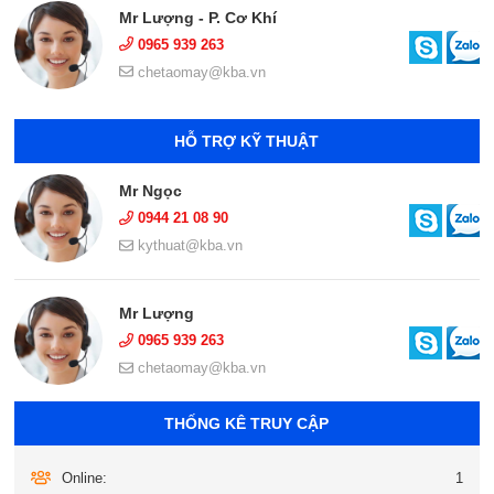
Mr Lượng - P. Cơ Khí
0965 939 263
chetaomay@kba.vn
HỖ TRỢ KỸ THUẬT
Mr Ngọc
0944 21 08 90
kythuat@kba.vn
Mr Lượng
0965 939 263
chetaomay@kba.vn
THỐNG KÊ TRUY CẬP
Online:
1