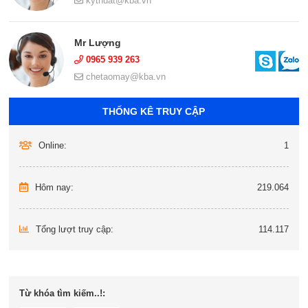
kythuat@kba.vn
Mr Lượng
0965 939 263
chetaomay@kba.vn
THỐNG KÊ TRUY CẬP
Online:
1
Hôm nay:
219.064
Tổng lượt truy cập:
114.117
Từ khóa tìm kiếm..!: