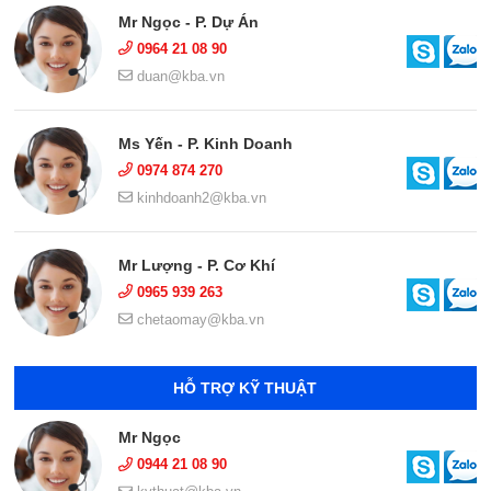
Mr Ngọc - P. Dự Án
0964 21 08 90
duan@kba.vn
Ms Yến - P. Kinh Doanh
0974 874 270
kinhdoanh2@kba.vn
Mr Lượng - P. Cơ Khí
0965 939 263
chetaomay@kba.vn
HỖ TRỢ KỸ THUẬT
Mr Ngọc
0944 21 08 90