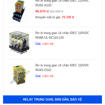
Rơ le trung gian 14 chân IDEC 220VAC
RU4S-A220
86.670 đ
162.000 đ
Khuyến mãi trị giá:
75.330 đ
Rơ le trung gian 14 chân IDEC 110VDC
RH4B-UL-DC110-120
Giá:
Liên hệ
Rơ le trung gian 14 chân IDEC 110VDC
RU4S-D110
Giá:
Liên hệ
Xem thêm
RELAY TRUNG GIAN, BÁN DẪN, BẢO VỆ