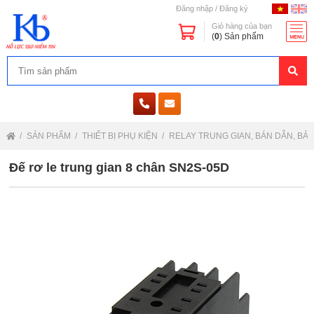
Đăng nhập
/
Đăng ký
Giỏ hàng của bạn
(
0
) Sản phẩm
SẢN PHẨM
THIẾT BỊ PHỤ KIỆN
RELAY TRUNG GIAN, BÁN DẪN, BẢ
Đế rơ le trung gian 8 chân SN2S-05D