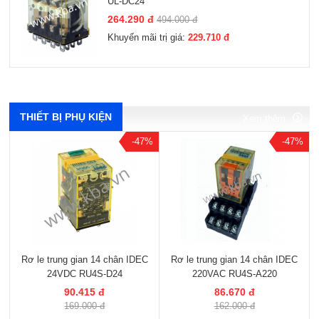
UL-DC24
264.290 đ
494.000 đ
Khuyến mãi trị giá:
229.710 đ
Xem thêm
Xem thêm
Xem thêm
Xem thêm
THIẾT BỊ PHỤ KIỆN
Xem thêm
-47%
-47%
Rơ le trung gian 14 chân IDEC
Rơ le trung gian 14 chân IDEC
24VDC RU4S-D24
220VAC RU4S-A220
90.415 đ
86.670 đ
169.000 đ
162.000 đ