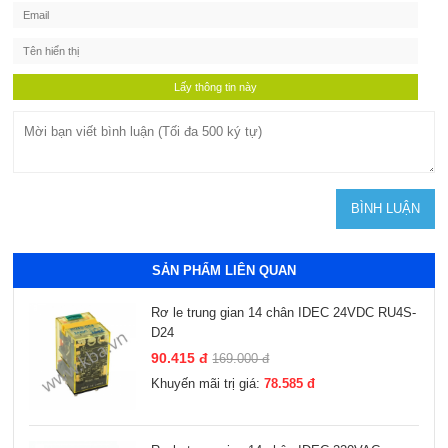
SẢN PHẨM LIÊN QUAN
Rơ le trung gian 14 chân IDEC 24VDC RU4S-
D24
90.415 đ
169.000 đ
Khuyến mãi trị giá:
78.585 đ