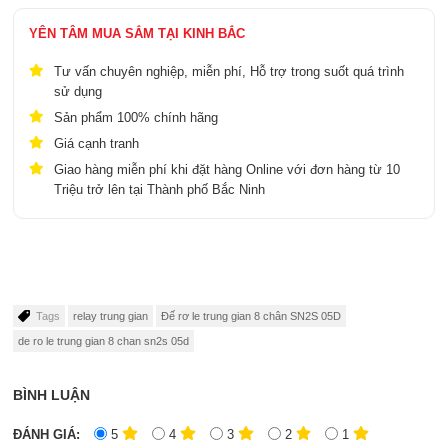
YÊN TÂM MUA SẮM TẠI KINH BẮC
Tư vấn chuyên nghiệp, miễn phí, Hỗ trợ trong suốt quá trình
sử dụng
Sản phẩm 100% chính hãng
Giá cạnh tranh
Giao hàng miễn phí khi đặt hàng Online với đơn hàng từ 10
Triệu trở lên tại Thành phố Bắc Ninh
Tags
relay trung gian
Đế rơ le trung gian 8 chân SN2S 05D
de ro le trung gian 8 chan sn2s 05d
BÌNH LUẬN
ĐÁNH GIÁ:
5
4
3
2
1