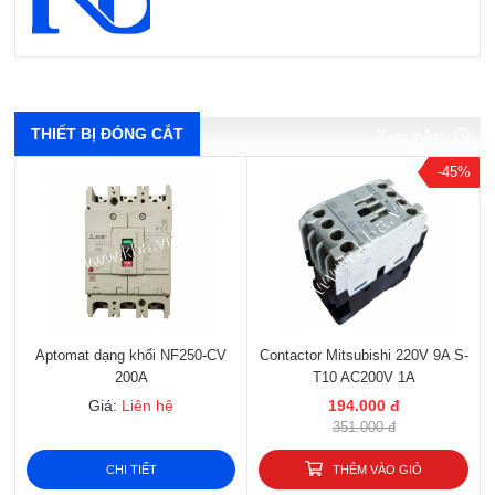
Xem thêm
Xem thêm
Xem thêm
Xem thêm
THIẾT BỊ ĐÓNG CẮT
Xem thêm
-45%
Aptomat dạng khối NF250-CV
Contactor Mitsubishi 220V 9A S-
200A
T10 AC200V 1A
Giá:
Liên hệ
194.000 đ
351.000 đ
CHI TIẾT
THÊM VÀO GIỎ