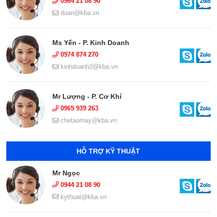
0964 21 08 90
duan@kba.vn
Ms Yến - P. Kinh Doanh
0974 874 270
kinhdoanh2@kba.vn
Mr Lượng - P. Cơ Khí
0965 939 263
chetaomay@kba.vn
HỖ TRỢ KỸ THUẬT
Mr Ngọc
0944 21 08 90
kythuat@kba.vn