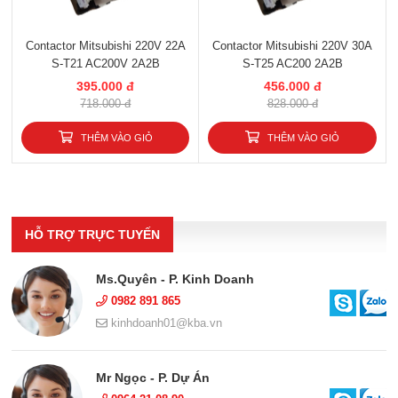
Contactor Mitsubishi 220V 22A
Contactor Mitsubishi 220V 30A
S-T21 AC200V 2A2B
S-T25 AC200 2A2B
395.000 đ
456.000 đ
718.000 đ
828.000 đ
THÊM VÀO GIỎ
THÊM VÀO GIỎ
HỖ TRỢ TRỰC TUYẾN
Ms.Quyên - P. Kinh Doanh
0982 891 865
kinhdoanh01@kba.vn
Mr Ngọc - P. Dự Án