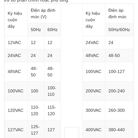
trữ bộ phận chính hoặc phụ tùng.
Điện áp định
Điện áp
Ký hiệu
Ký hiệu
mức (V)
định mức
cuộn
cuộn
dây
dây
50Hz
60Hz
50Hz/60Hz
12VAC
12
12
24VAC
24
24VAC
24
24
48VAC
48-50
48-
48-
48VAC
100VAC
100-127
50
50
100-
100VAC
100
200VAC
200-240
110
110-
115-
120VAC
300VAC
260-300
120
120
125-
127VAC
127
400VAC
380-440
127