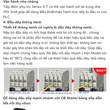
Vận hành nhẹ nhàng
Tiếp điểm phụ trợ Series S-T có thể vận hành với tải trọng nhẹ
20V 3mA giúp dễ dàng điều khiển/vận hành trực tiếp từ đầu ra của
PLC.
4: Đấu dây thông minh
Thiết kế thông minh có nghĩa là đấu dây thông minh.
Nắp bộ đấu dây có tích hợp thêm một lợi ích trong đó , chúng
đóng vai trò là phần dẫn hướng để cải thiện hiệu quả đấu dây và
giữ bộ vít đấu dây đúng vị trí: không làm thất lạc, không làm rơi
hoặc gây khó khăn khi lắp vít vào lại khối đấu nối dây. Giúp đấu
dây nhanh chóng hiệu quả. Bộ đấu nối dây nhanh ( trên Model với
hậu tố "BC") cũng sẵn có để cải thiện hiệu quả đấu dây, khả năng
làm việc năng suất.
Dễ dàng đấu dây mạch nhánh với CB Starter bằng dây dẫn
kết nối tùy chọn