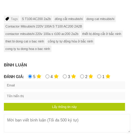
Tags
S T100 AC200 2a2b
đóng cắt mitsubishi
dong cat mitsubishi
Contactor Mitsubishi 220V 100A S T100 AC200 2A2B
contactor mitsubishi 220v 100a s t100 ac200 2a2b
thiết bị đóng cắt ở bắc ninh
thiet bi dong cat o bac ninh
công ty tự động hóa ở bắc ninh
cong ty tu dong hoa o bac ninh
BÌNH LUẬN
ĐÁNH GIÁ:
5
4
3
2
1