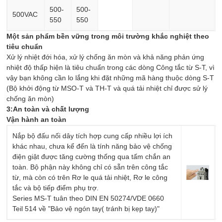
500-
500-
500VAC
550
550
Một sản phẩm bền vững trong môi trường khắc nghiệt theo
tiêu chuẩn
Xử lý nhiệt đới hóa, xử lý chống ăn mòn và khả năng phản ứng
nhiệt độ thấp hiện là tiêu chuẩn trong các dòng Công tắc từ S-T, vì
vậy bạn không cần lo lắng khi đặt những mã hàng thuộc dòng S-T
(Bộ khởi động từ MSO-T và TH-T và quá tải nhiệt chỉ được sử lý
chống ăn mòn)
3:An toàn và chất lượng
Vận hành an toàn
Nắp bộ đấu nối dây tích hợp cung cấp nhiều lợi ích
khác nhau, chưa kể đến là tính năng bảo vệ chống
điện giật được tăng cường thống qua tấm chắn an
toàn. Bộ phận này không chỉ có sẵn trên công tắc
từ, mà còn có trên Rơ le quá tải nhiệt, Rơ le công
tắc và bộ tiếp điểm phụ trợ.
Series MS-T tuân theo DIN EN 50274/VDE 0660
Teil 514 về "Bảo vệ ngón tay( tránh bị kẹp tay)"