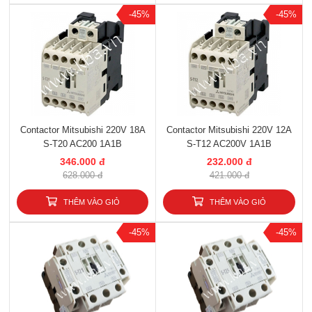
-45%
-45%
Contactor Mitsubishi 220V 18A
Contactor Mitsubishi 220V 12A
S-T20 AC200 1A1B
S-T12 AC200V 1A1B
346.000 đ
232.000 đ
628.000 đ
421.000 đ
THÊM VÀO GIỎ
THÊM VÀO GIỎ
-45%
-45%