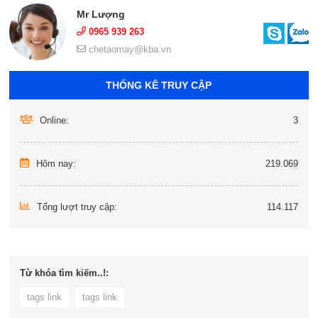
Mr Lượng
0965 939 263
chetaomay@kba.vn
THỐNG KÊ TRUY CẬP
Online:
3
Hôm nay:
219.069
Tổng lượt truy cập:
114.117
Từ khóa tìm kiếm..!:
tags link
tags link