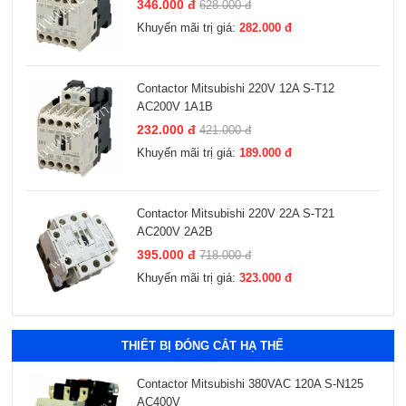
346.000 đ
628.000 đ
Khuyến mãi trị giá:
282.000 đ
Contactor Mitsubishi 220V 12A S-T12
AC200V 1A1B
232.000 đ
421.000 đ
Khuyến mãi trị giá:
189.000 đ
Contactor Mitsubishi 220V 22A S-T21
AC200V 2A2B
395.000 đ
718.000 đ
Khuyến mãi trị giá:
323.000 đ
Xem thêm
THIẾT BỊ ĐÓNG CẮT HẠ THẾ
Contactor Mitsubishi 380VAC 120A S-N125
AC400V