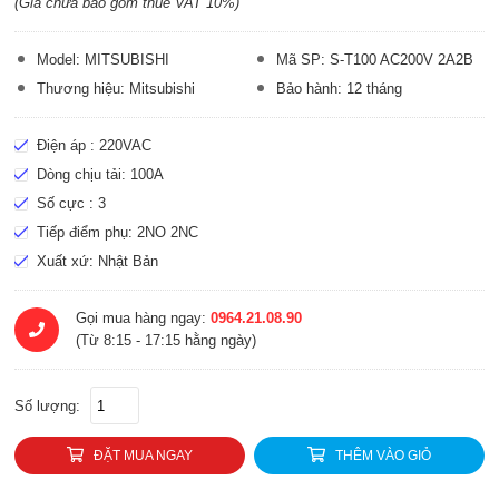
(Giá chưa bao gồm thuế VAT 10%)
Model: MITSUBISHI
Mã SP: S-T100 AC200V 2A2B
Thương hiệu: Mitsubishi
Bảo hành: 12 tháng
Điện áp : 220VAC
Dòng chịu tải: 100A
Số cực : 3
Tiếp điểm phụ: 2NO 2NC
Xuất xứ: Nhật Bản
Gọi mua hàng ngay:
0964.21.08.90
(Từ 8:15 - 17:15 hằng ngày)
Số lượng:
ĐẶT MUA NGAY
THÊM VÀO GIỎ