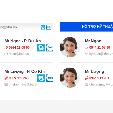
HỖ TRỢ KỸ THUẬ
nh@kba.vn
Mr Ngọc - P. Dự Án
Mr Ngọc
0964 21 08 90
0944 21 08 90
duan@kba.vn
kythuat@kba.v
Mr Lượng - P. Cơ Khí
Mr Lượng
0965 939 263
0965 939 263
chetaomay@kba.vn
chetaomay@kba