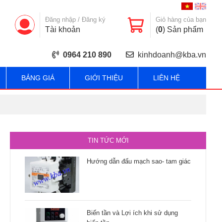
Đăng nhập
/
Đăng ký
Giỏ hàng của bạn
Tài khoản
(
0
) Sản phẩm
0964 210 890
kinhdoanh@kba.vn
BẢNG GIÁ
GIỚI THIỆU
LIÊN HỆ
TIN TỨC MỚI
Hướng dẫn đấu mạch sao- tam giác
Biến tần và Lợi ích khi sử dụng