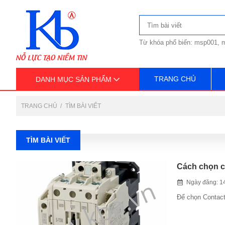
Từ khóa phổ biến: msp001, m
TRANG CHỦ
DANH MỤC SẢN PHẨM
TRANG CHỦ
TÌM BÀI VIẾT
TÌM BÀI VIẾT
Cách chọn c
Ngày đăng: 1
Để chọn Contact