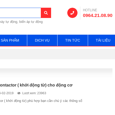
HOTLINE
0964.21.08.90
áy tự động, biến áp tự động
SẢN PHẨM
DỊCH VỤ
TIN TỨC
TÀI LIỆU
ontactor ( khởi động từ) cho động cơ
4-02-2019
Lượt xem: 23963
or ( khởi động từ) phù hợp bạn cần chú ý các thông số