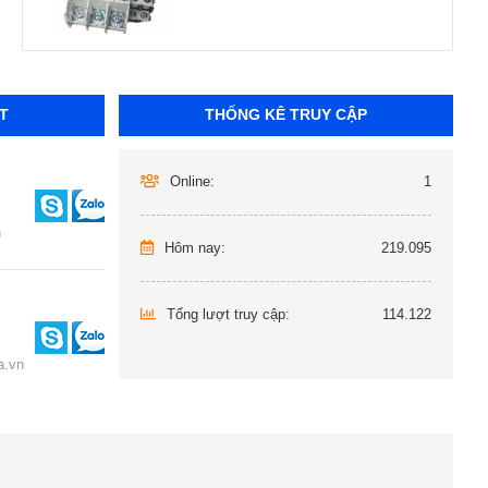
T
THỐNG KÊ TRUY CẬP
Online:
1
n
Hôm nay:
219.095
Tổng lượt truy cập:
114.122
.vn