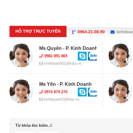
HỖ TRỢ TRỰC TUYẾN
0964.21.08.90
kinhdoa
Ms.Quyên - P. Kinh Doanh
0982 891 865
kinhdoanh01@kba.vn
Ms Yến - P. Kinh Doanh
0974 874 270
kinhdoanh2@kba.vn
Từ khóa tìm kiếm..!: