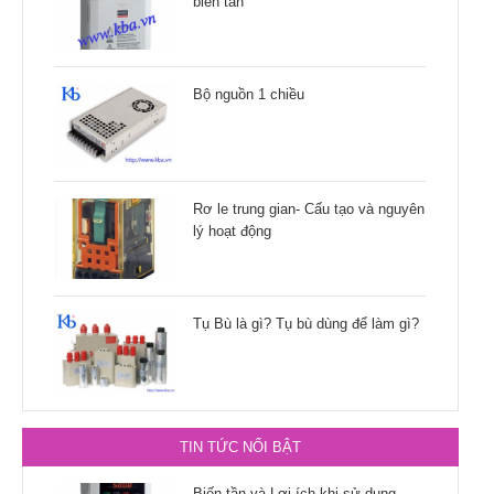
biến tần
Bộ nguồn 1 chiều
Rơ le trung gian- Cấu tạo và nguyên
lý hoạt động
Tụ Bù là gì? Tụ bù dùng để làm gì?
TIN TỨC NỔI BẬT
Biến tần và Lợi ích khi sử dụng